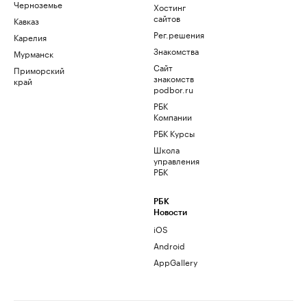
Черноземье
Хостинг
сайтов
Кавказ
Рег.решения
Карелия
Знакомства
Мурманск
Сайт
Приморский
знакомств
край
podbor.ru
РБК
Компании
РБК Курсы
Школа
управления
РБК
РБК
Новости
iOS
Android
AppGallery