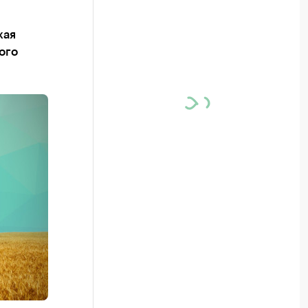
жая
ого