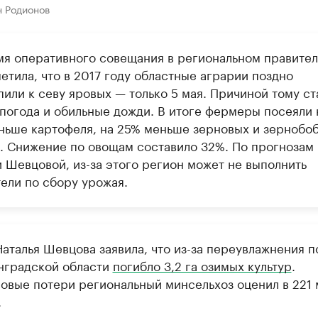
н Родионов
мя оперативного совещания в региональном правител
етила, что в 2017 году областные аграрии поздно
или к севу яровых — только 5 мая. Причиной тому ст
 погода и обильные дожди. В итоге фермеры посеяли 
ньше картофеля, на 25% меньше зерновых и зернобо
р. Снижение по овощам составило 32%. По прогнозам
и Шевцовой, из-за этого регион может не выполнить
тели по сбору урожая.
аталья Шевцова заявила, что из-за переувлажнения п
нградской области
погибло 3,2 га озимых культур
.
овые потери региональный минсельхоз оценил в 221 
.