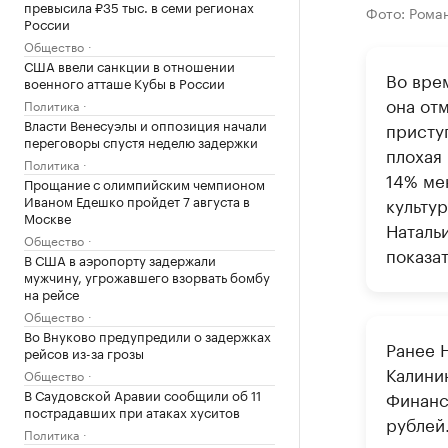
превысила ₽35 тыс. в семи регионах
Фото: Рома
России
Общество
США ввели санкции в отношении
Во вре
военного атташе Кубы в России
она отм
Политика
Власти Венесуэлы и оппозиция начали
приступ
переговоры спустя неделю задержки
плохая
Политика
14% ме
Прощание с олимпийским чемпионом
Иваном Едешко пройдет 7 августа в
культу
Москве
Наталь
Общество
показа
В США в аэропорту задержали
мужчину, угрожавшего взорвать бомбу
на рейсе
Общество
Во Внуково предупредили о задержках
Ранее Н
рейсов из-за грозы
Калини
Общество
В Саудовской Аравии сообщили об 11
Финанс
пострадавших при атаках хуситов
рублей
Политика