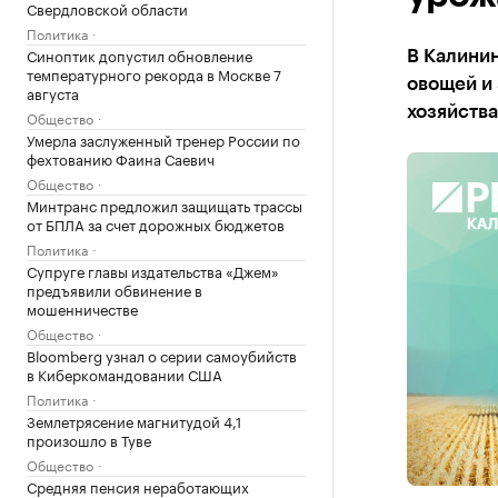
Свердловской области
Политика
Синоптик допустил обновление
В Калини
температурного рекорда в Москве 7
овощей и 
августа
хозяйства
Общество
Умерла заслуженный тренер России по
фехтованию Фаина Саевич
Общество
Минтранс предложил защищать трассы
от БПЛА за счет дорожных бюджетов
Политика
Супруге главы издательства «Джем»
предъявили обвинение в
мошенничестве
Общество
Bloomberg узнал о серии самоубийств
в Киберкомандовании США
Политика
Землетрясение магнитудой 4,1
произошло в Туве
Общество
Средняя пенсия неработающих