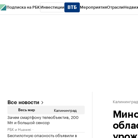
Подписка на РБК
Инвестиции
Мероприятия
Отрасли
Недви
РБК Life
Тренды
Визионеры
Национальные проекты
Город
Стиль
Кр
Спецпроекты СПб
Конференции СПб
Спецпроекты
Проверка конт
Калинингра
Все новости
Калининград
Весь мир
Минс
Зачем смартфону телеобъектив, 200
Мп и большой сенсор
обла
РБК и Huawei
Беспилотную опасность объявили в
урож