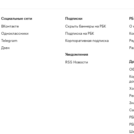
Социальные сети
Подписки
РБ
ВКонтакте
Скрыть баннеры на РБК
О 
Одноклассники
Подписка на РБК
Ко
Telegram
Корпоративная подписка
Ре
Дзен
Ра
Уведомления
RSS Новости
Др
Об
Ко
до
Хо
Ре
Зн
Са
РБ
РБ
Шк