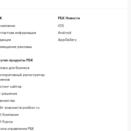
К
РБК Новости
компании
iOS
нтактная информация
Android
дакция
AppGallery
змещение рекламы
угие продукты РБК
лако для бизнеса
рпоративный регистратор
менов
стинг сайтов
г.решения
акомства
йт знакомств podbor.ru
К Компании
К Курсы
ола управления РБК