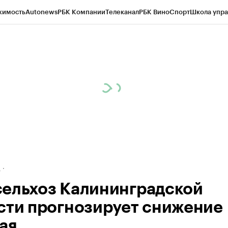
жимость
Autonews
РБК Компании
Телеканал
РБК Вино
Спорт
Школа упра
ипто
РБК Бизнес-среда
Дискуссионный клуб
Исследования
Кредитные 
рагентов
Политика
Экономика
Бизнес
Технологии и медиа
Финансы
Рын
д
ельхоз Калининградской
сти прогнозирует снижение
ая