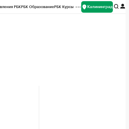
Калининград
вления РБК
РБК Образование
РБК Курсы
рейтинги
Франшизы
Газета
ок наличной валюты