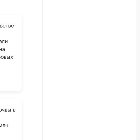
ьстве
али
на
бовых
очвы в
млн