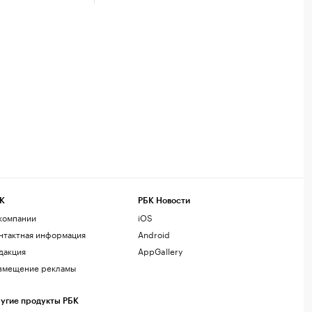
К
РБК Новости
компании
iOS
нтактная информация
Android
дакция
AppGallery
змещение рекламы
угие продукты РБК