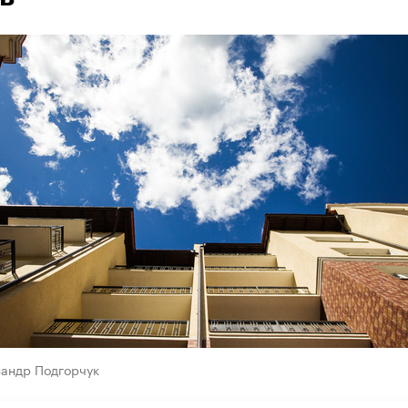
сандр Подгорчук