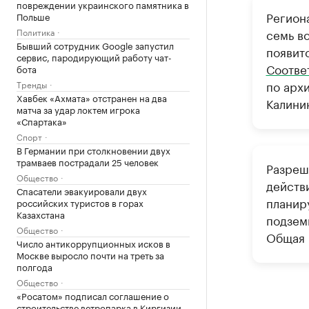
повреждении украинского памятника в
Регион
Польше
Политика
семь в
Бывший сотрудник Google запустил
появит
сервис, пародирующий работу чат-
Соотве
бота
по арх
Тренды
Хавбек «Ахмата» отстранен на два
Калини
матча за удар локтем игрока
«Спартака»
Спорт
В Германии при столкновении двух
трамваев пострадали 25 человек
Разреш
Общество
действ
Спасатели эвакуировали двух
планир
российских туристов в горах
Казахстана
подзем
Общество
Общая 
Число антикоррупционных исков в
Москве выросло почти на треть за
полгода
Общество
«Росатом» подписал соглашение о
строительстве ветропарка в Киргизии