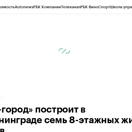
жимость
Autonews
РБК Компании
Телеканал
РБК Вино
Спорт
Школа упра
ипто
РБК Бизнес-среда
Дискуссионный клуб
Исследования
Кредитные 
рагентов
Политика
Экономика
Бизнес
Технологии и медиа
Финансы
Рын
д
-город» построит в
нинграде семь 8-этажных ж
в