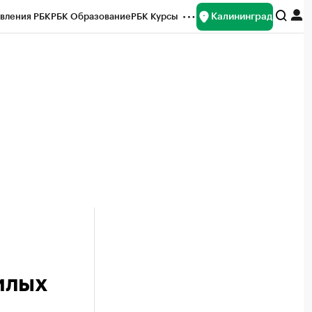
Калининград
вления РБК
РБК Образование
РБК Курсы
рейтинги
Франшизы
Газета
ок наличной валюты
илых