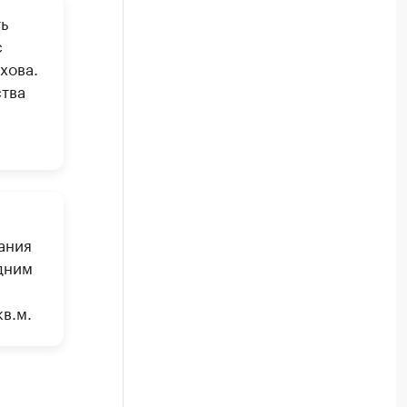
ь
с
хова.
тва
ания
дним
.
в.м.