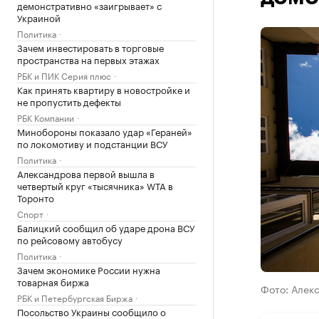
демонстративно «заигрывает» с
Украиной
Политика
Зачем инвестировать в торговые
пространства на первых этажах
РБК и ПИК Серия плюс
Как принять квартиру в новостройке и
не пропустить дефекты
РБК Компании
Минобороны показало удар «Гераней»
по локомотиву и подстанции ВСУ
Политика
Александрова первой вышла в
четвертый круг «тысячника» WTA в
Торонто
Спорт
Балицкий сообщил об ударе дрона ВСУ
по рейсовому автобусу
Политика
Зачем экономике России нужна
товарная биржа
Фото: Алек
РБК и Петербургская Биржа
Посольство Украины сообщило о