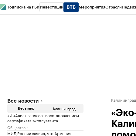
Подписка на РБК
Инвестиции
Мероприятия
Отрасли
Недви
РБК Life
Тренды
Визионеры
Национальные проекты
Город
Стиль
Кр
Спецпроекты СПб
Конференции СПб
Спецпроекты
Проверка конт
Калинингра
Все новости
Калининград
Весь мир
«Эко
«ИжАвиа» занялась восстановлением
сертификата эксплуатанта
Кали
Общество
МИД России заявил, что Армения
домо