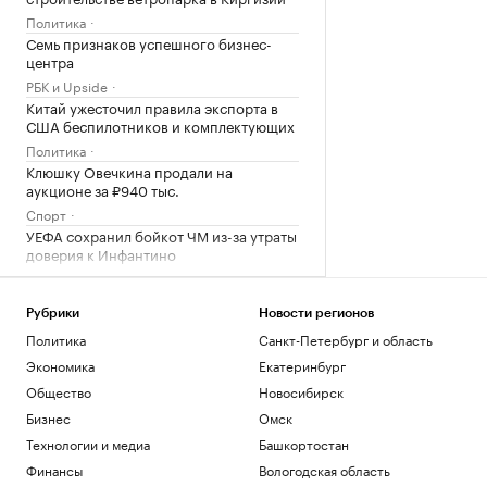
Политика
Семь признаков успешного бизнес-
центра
РБК и Upside
Китай ужесточил правила экспорта в
США беспилотников и комплектующих
Политика
Клюшку Овечкина продали на
аукционе за ₽940 тыс.
Спорт
УЕФА сохранил бойкот ЧМ из-за утраты
доверия к Инфантино
Спорт
В каких регионах ослабили меры по
бензину. Карта и актуальная ситуация
Рубрики
Новости регионов
Политика
Санкт-Петербург и область
Подписка на РБК
Экономика
Екатеринбург
Загрузить еще
Общество
Новосибирск
Бизнес
Омск
Технологии и медиа
Башкортостан
Финансы
Вологодская область