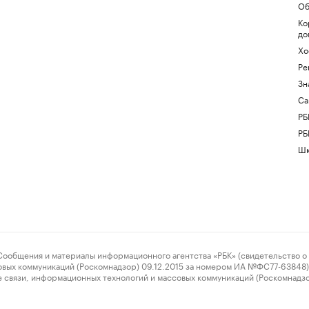
Об
Ко
до
Хо
Ре
Зн
Са
РБ
РБ
Шк
ения и материалы информационного агентства «РБК» (свидетельство о 
овых коммуникаций (Роскомнадзор) 09.12.2015 за номером ИА №ФС77-63848) 
 связи, информационных технологий и массовых коммуникаций (Роскомнадз