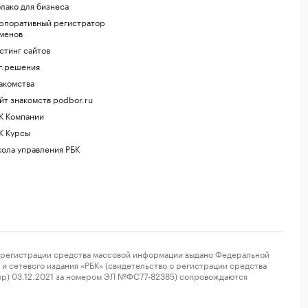
лако для бизнеса
рпоративный регистратор
менов
стинг сайтов
г.решения
акомства
йт знакомств podbor.ru
К Компании
К Курсы
ола управления РБК
регистрации средства массовой информации выдано Федеральной
и сетевого издания «РБК» (свидетельство о регистрации средства
ор) 03.12.2021 за номером ЭЛ №ФС77-82385) сопровождаются