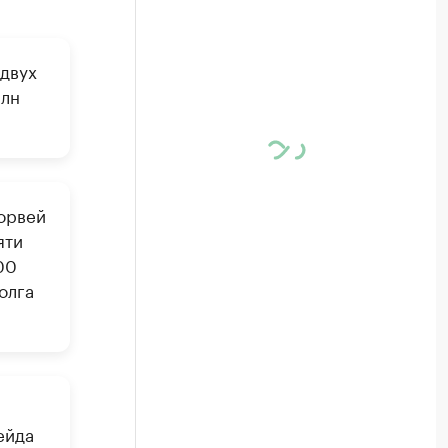
двух
млн
орвей
яти
00
олга
ейда