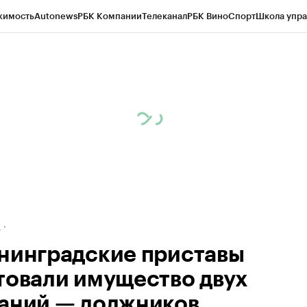
жимость
Autonews
РБК Компании
Телеканал
РБК Вино
Спорт
Школа упра
ипто
РБК Бизнес-среда
Дискуссионный клуб
Исследования
Кредитные 
рагентов
Политика
Экономика
Бизнес
Технологии и медиа
Финансы
Рын
д
нинградские приставы
товали имущество двух
аний — должников