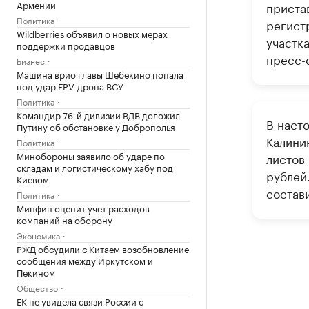
Армении
приста
Политика
регист
Wildberries объявил о новых мерах
участк
поддержки продавцов
пресс-
Бизнес
Машина врио главы Шебекино попала
под удар FPV‑дрона ВСУ
Политика
Командир 76-й дивизии ВДВ доложил
В наст
Путину об обстановке у Доброполья
Калини
Политика
Минобороны заявило об ударе по
листов 
складам и логистическому хабу под
рублей
Киевом
состави
Политика
Минфин оценит учет расходов
компаний на оборону
Экономика
РЖД обсудили с Китаем возобновление
сообщения между Иркутском и
Пекином
Общество
ЕК не увидела связи России с