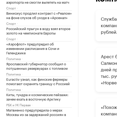
аэропорта не смогли вылететь на матч
Спорт
Винисиус продлил контракт с «Реалом»
на фоне слухов об уходе в «Арсенал»
Служба
Спорт
компан
Российский прыгун в воду взял второе
рублей
золото на чемпионате Европы
Спорт
«Аэрофлот» предупредил об
изменении расписания в Сочи и
Геленджике
Арест 
Политика
Салмон
Ярославский губернатор сообщил о
потушенных резервуарах с топливом
дней п
Политика
тыс. ру
Euractiv узнал, как финские фермеры
«Норве
помогают охранять границу с Россией
Политика
Киты, тундра и космические пейзажи:
зачем ехать в восточную Арктику
РБК и УК Первая
«Похож
Матвиенко предупредила о мерах
компан
Москвы из-за задержаний россиян в