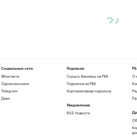
Социальные сети
Подписки
РБ
ВКонтакте
Скрыть баннеры на РБК
О 
Одноклассники
Подписка на РБК
Ко
Telegram
Корпоративная подписка
Ре
Дзен
Ра
Уведомления
RSS Новости
Др
Об
Ко
до