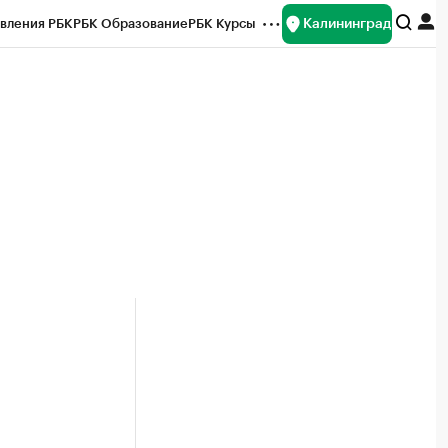
Калининград
вления РБК
РБК Образование
РБК Курсы
рейтинги
Франшизы
Газета
ок наличной валюты