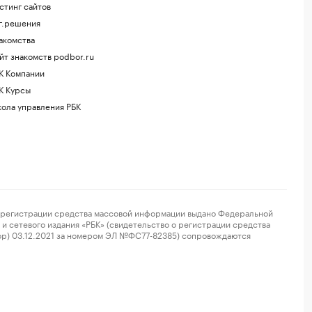
стинг сайтов
г.решения
акомства
йт знакомств podbor.ru
К Компании
К Курсы
ола управления РБК
регистрации средства массовой информации выдано Федеральной
и сетевого издания «РБК» (свидетельство о регистрации средства
ор) 03.12.2021 за номером ЭЛ №ФС77-82385) сопровождаются