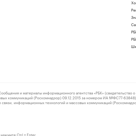
Хо
Ре
Зн
Са
РБ
РБ
Шк
ения и материалы информационного агентства «РБК» (свидетельство о 
овых коммуникаций (Роскомнадзор) 09.12.2015 за номером ИА №ФС77-63848) 
 связи, информационных технологий и массовых коммуникаций (Роскомнадз
нажмите Ctrl + Enter