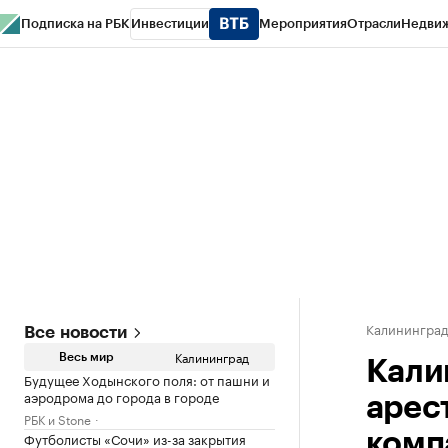
Подписка на РБК
Инвестиции
Мероприятия
Отрасли
Недви
РБК Life
Тренды
Визионеры
Национальные проекты
Город
Стиль
Кр
Спецпроекты СПб
Конференции СПб
Спецпроекты
Проверка конт
Калинингра
Все новости
Калининград
Весь мир
Кали
Будущее Ходынского поля: от пашни и
аэродрома до города в городе
арес
РБК и Stone
Футболисты «Сочи» из-за закрытия
комп