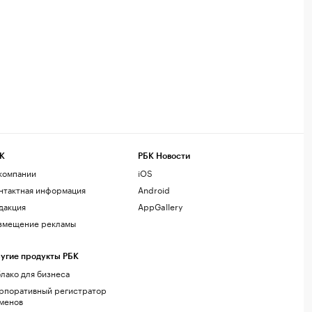
К
РБК Новости
компании
iOS
нтактная информация
Android
дакция
AppGallery
змещение рекламы
угие продукты РБК
лако для бизнеса
рпоративный регистратор
менов