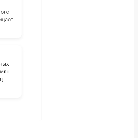
ного
бщает
ьных
 млн
ц