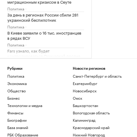
миграционным кризисом в Сеуте
Политика
За день в регионах России сбили 281
украинский беспилотник
Политика
В Киеве заявили о 16 тыс. иностранцев
в рядах ВСУ
Политика
Fars узнало, как будет
контролироваться Ормузский пролив
Политика
«Ижавиа» занялась восстановлением
Рубрики
Новости регионов
сертификата эксплуатанта
Политика
Санкт-Петербург и область
Общество
Экономика
Екатеринбург
Общество
Новосибирск
Загрузить еще
Бизнес
Омск
Технологии и медиа
Башкортостан
Финансы
Вологодская область
Биографии
Калининград
База знаний
Краснодарский край
РБК Образование
Нижний Новгород