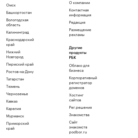
О компании
Омск
Контактная
Башкортостан
информация
Вологодская
Редакция
область
Размещение
Калининград
рекламы
Краснодарский
край
Другие
Нижний
продукты
Новгород
РБК
Пермский край
Облако для
бизнеса
Ростов-на-Дону
Корпоративный
Татарстан
регистратор
Тюмень
доменов
Черноземье
Хостинг
сайтов
Кавказ
Рег.решения
Карелия
Знакомства
Мурманск
Сайт
Приморский
знакомств
край
podbor.ru