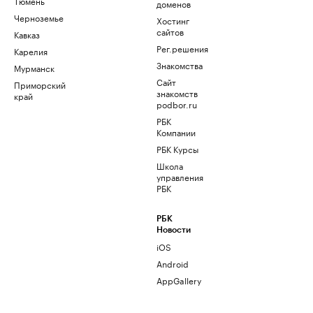
Тюмень
доменов
Черноземье
Хостинг
сайтов
Кавказ
Рег.решения
Карелия
Знакомства
Мурманск
Сайт
Приморский
знакомств
край
podbor.ru
РБК
Компании
РБК Курсы
Школа
управления
РБК
РБК
Новости
iOS
Android
AppGallery