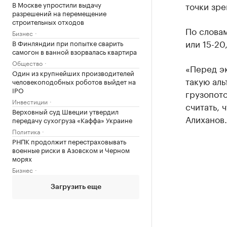
В Москве упростили выдачу
точки зр
разрешений на перемещение
строительных отходов
По словам
Бизнес
или 15-20
В Финляндии при попытке сварить
самогон в ванной взорвалась квартира
Общество
«Перед эк
Один из крупнейших производителей
такую аль
человекоподобных роботов выйдет на
IPO
грузопото
Инвестиции
считать, 
Верховный суд Швеции утвердил
Алиханов.
передачу сухогруза «Каффа» Украине
Политика
РНПК продолжит перестраховывать
военные риски в Азовском и Черном
морях
Бизнес
Загрузить еще