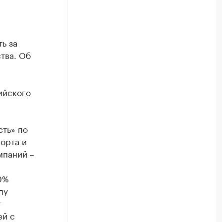
ь за
тва. Об
и
ийского
сть» по
орта и
мпаний –
0%
пу
т
ей с