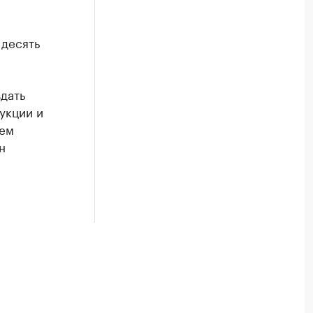
 десять
дать
укции и
дем
н