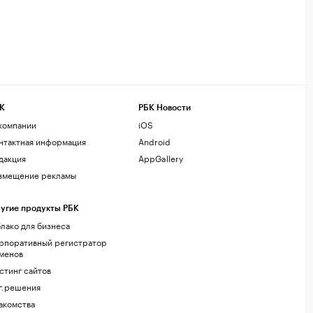
К
РБК Новости
компании
iOS
нтактная информация
Android
дакция
AppGallery
змещение рекламы
угие продукты РБК
лако для бизнеса
рпоративный регистратор
менов
стинг сайтов
г.решения
акомства