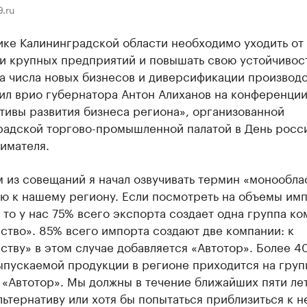
.ru
ике Калининградской области необходимо уходить от
и крупных предприятий и повышать свою устойчивост
а числа новых бизнесов и диверсификации производс
ил врио губернатора Антон Алиханов на конференци
тивы развития бизнеса региона», организованной
радской торгово-промышленной палатой в День росс
имателя.
 из совещаний я начал озвучивать термин «монообла
ю к нашему региону. Если посмотреть на объемы имп
 то у нас 75% всего экспорта создает одна группа ко
тво». 85% всего импорта создают две компании: к
тву» в этом случае добавляется «Автотор». Более 4
ыпускаемой продукции в регионе приходится на груп
 «Автотор». Мы должны в течение ближайших пяти ле
льтернативу или хотя бы попытаться приблизиться к н