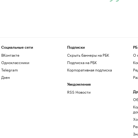
Социальные сети
Подписки
РБ
ВКонтакте
Скрыть баннеры на РБК
О 
Одноклассники
Подписка на РБК
Ко
Telegram
Корпоративная подписка
Ре
Дзен
Ра
Уведомления
RSS Новости
Др
Об
Ко
до
Хо
Ре
Зн