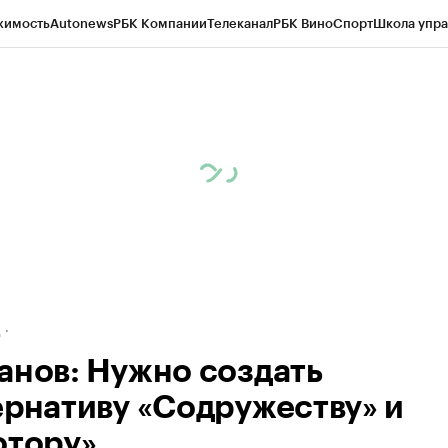
жимость
Autonews
РБК Компании
Телеканал
РБК Вино
Спорт
Школа упра
ипто
РБК Бизнес-среда
Дискуссионный клуб
Исследования
Кредитные 
рагентов
Политика
Экономика
Бизнес
Технологии и медиа
Финансы
Рын
д
анов: Нужно создать
ернативу «Содружеству» и
отору»