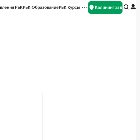
Калининград
вления РБК
РБК Образование
РБК Курсы
рейтинги
Франшизы
Газета
ок наличной валюты