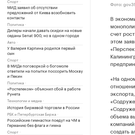
Спорт
Фото: gov39
МИД заявил об отсутствии
предложений от Киева возобновить
контакты
В эконом
Политика
монополи
Дилеры начали давать скидки на новые
счет рост
седаны Senat 900, но в одном городе
этом заяв
Авто
«Перспек
У Валерия Карпина родился первый
сын
Калининг
Спорт
предприн
В МИДе поговоркой о богомоле
ответили на попытки поссорить Москву
и Пекин
«На одном
Политика
отношени
«Ростелеком» объяснил сбой в работе
экспорта,
Рунета
«Содружес
Технологии и медиа
История биржевой торговли в России
«Содружес
РБК и Петербургская Биржа
объема в
Российские гимнастки поедут на ЧМ в
компаний
Германию без флага и гимна
создать а
Спорт