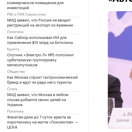
коммерческое помещение для
инвестиций
РБК и ПИК Серия плюс
МИД заявил, что Россия не вводит
рестрикций на экспорт из Армении
Политика
Как Сэйлор использовал ИИ для
привлечения $15 млрд на биткоины
Крипто
Спутник «Электро-Л» №5 пополнил
орбитальную группировку
метеоспутников
Общество
Как Москва строит гастрономический
бренд и едут ли ради него туристы
Стиль
МИД заявил, что Москва в любом
случае добьется своих целей на
Украине
Политика
Фанатам дали до 7 суток ареста за
пиротехнику на матче «Локомотив» —
ЦСКА