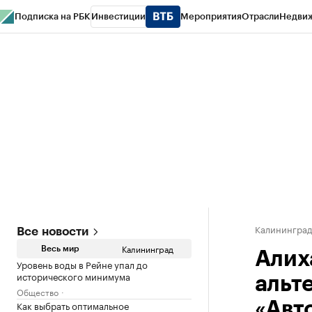
Подписка на РБК
Инвестиции
Мероприятия
Отрасли
Недви
РБК Life
Тренды
Визионеры
Национальные проекты
Город
Стиль
Кр
Спецпроекты СПб
Конференции СПб
Спецпроекты
Проверка конт
Калинингра
Все новости
Калининград
Весь мир
Алих
Уровень воды в Рейне упал до
исторического минимума
альт
Общество
Как выбрать оптимальное
«Авт