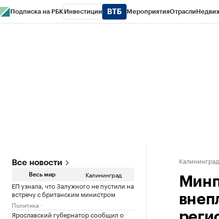
Подписка на РБК
Инвестиции
Мероприятия
Отрасли
Недви
РБК Life
Тренды
Визионеры
Национальные проекты
Город
Стиль
Кр
Спецпроекты СПб
Конференции СПб
Спецпроекты
Проверка конт
Калинингра
Все новости
Калининград
Весь мир
Минп
ЕП узнала, что Залужного не пустили на
встречу с британским министром
внеп
Политика
Ярославский губернатор сообщил о
реги