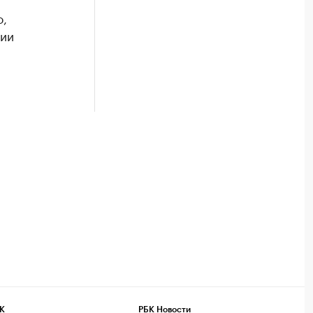
о,
ции
К
РБК Новости