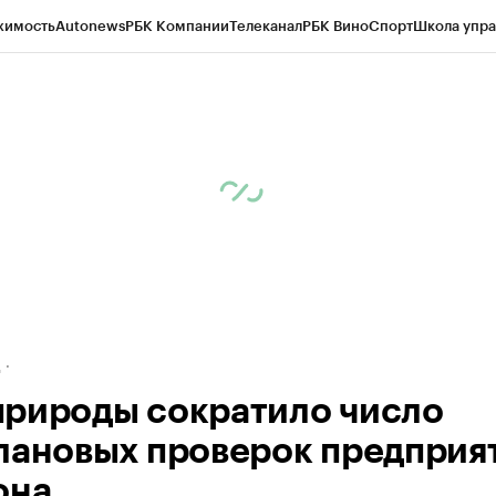
жимость
Autonews
РБК Компании
Телеканал
РБК Вино
Спорт
Школа упра
ипто
РБК Бизнес-среда
Дискуссионный клуб
Исследования
Кредитные 
рагентов
Политика
Экономика
Бизнес
Технологии и медиа
Финансы
Рын
д
рироды сократило число
лановых проверок предприя
она