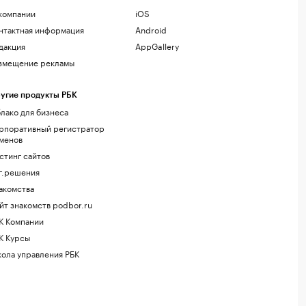
компании
iOS
нтактная информация
Android
дакция
AppGallery
змещение рекламы
угие продукты РБК
лако для бизнеса
рпоративный регистратор
менов
стинг сайтов
г.решения
акомства
йт знакомств podbor.ru
К Компании
К Курсы
ола управления РБК