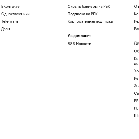
ВКонтакте
Скрыть баннеры на РБК
О 
Одноклассники
Подписка на РБК
Ко
Telegram
Корпоративная подписка
Ре
Дзен
Ра
Уведомления
RSS Новости
Др
Об
Ко
до
Хо
Ре
Зн
Са
РБ
РБ
Шк