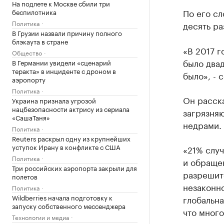
На подлете к Москве сбили три
По его сл
беспилотника
Политика
десять ра
В Грузии назвали причину полного
блэкаута в стране
«В 2017 г
Общество
было двад
В Германии увидели «сценарий
теракта» в инциденте с дроном в
было», - 
аэропорту
Политика
Он расска
Украина признала угрозой
нацбезопасности актрису из сериала
загрязняю
«СашаТаня»
недрами.
Политика
Reuters раскрыл одну из крупнейших
уступок Ирану в конфликте с США
«21% случ
Политика
и обращен
Три российских аэропорта закрыли для
разрешит
полетов
незаконно
Политика
Wildberries начала подготовку к
глобальна
запуску собственного мессенджера
что много
Технологии и медиа