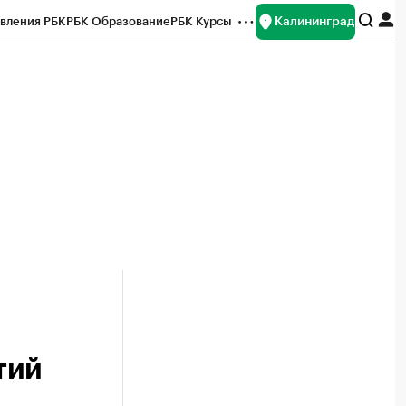
Калининград
вления РБК
РБК Образование
РБК Курсы
рейтинги
Франшизы
Газета
ок наличной валюты
тий