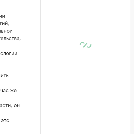
ии
тий,
ивной
ельства,
кологии
чить
йчас же
асти, он
 это