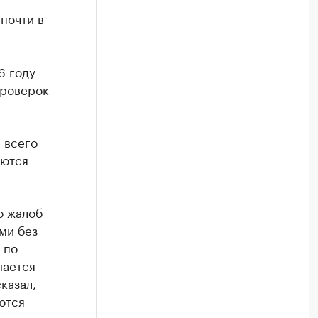
почти в
6 году
проверок
 всего
уются
о жалоб
ми без
 по
нается
казал,
ются