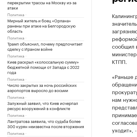
перекрытии трассы на Москву из-за
атаки
Политика
Калининг
Мирный житель и боец «Орлана»
значител
ранены при атаке на Белгородскую
загрязня
область
реформой
Политика
Трамп объяснил, почему предпочитает
сообщил 
сделку с Ираном войне
министер
Политика
КТПП.
Киев раскрыл «колоссальную сумму»
бюджетной помощи от Запада с 2022
года
«Раньше д
Политика
обращение
Число закрытых за ночь российских
аэропортов выросло до восьми
прокурату
Политика
нам нужн
Залужный заявил, что Киев исчерпал
представл
ресурс вооружений в конфликте
принимает
Политика
Лантратова заявила, что судьба более
согласова
300 курян неизвестна после вторжения
уходит», 
Политика