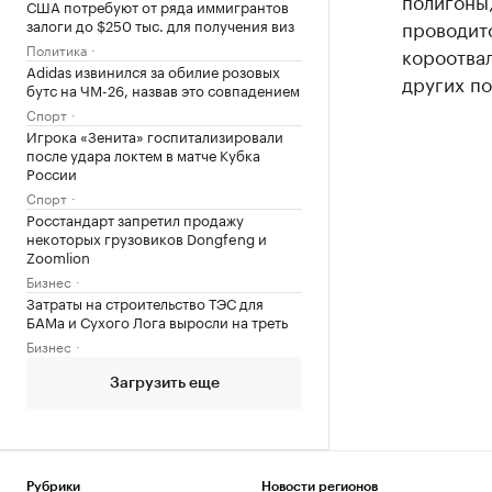
полигоны,
США потребуют от ряда иммигрантов
залоги до $250 тыс. для получения виз
проводитс
Политика
короотвал
Adidas извинился за обилие розовых
других по
бутс на ЧМ-26, назвав это совпадением
Спорт
Игрока «Зенита» госпитализировали
после удара локтем в матче Кубка
России
Спорт
Росстандарт запретил продажу
некоторых грузовиков Dongfeng и
Zoomlion
Бизнес
Затраты на строительство ТЭС для
БАМа и Сухого Лога выросли на треть
Бизнес
Загрузить еще
Рубрики
Новости регионов