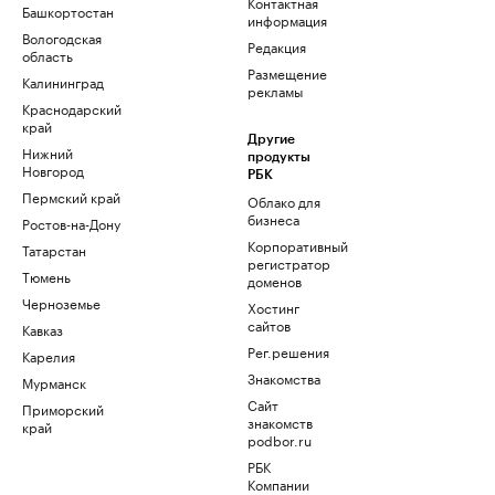
Контактная
Башкортостан
информация
Вологодская
Редакция
область
Размещение
Калининград
рекламы
Краснодарский
край
Другие
Нижний
продукты
Новгород
РБК
Пермский край
Облако для
бизнеса
Ростов-на-Дону
Корпоративный
Татарстан
регистратор
Тюмень
доменов
Черноземье
Хостинг
сайтов
Кавказ
Рег.решения
Карелия
Знакомства
Мурманск
Сайт
Приморский
знакомств
край
podbor.ru
РБК
Компании