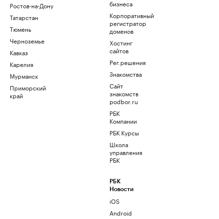
бизнеса
Ростов-на-Дону
Корпоративный
Татарстан
регистратор
Тюмень
доменов
Черноземье
Хостинг
сайтов
Кавказ
Рег.решения
Карелия
Знакомства
Мурманск
Сайт
Приморский
знакомств
край
podbor.ru
РБК
Компании
РБК Курсы
Школа
управления
РБК
РБК
Новости
iOS
Android