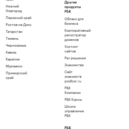
Другие
Нижний
продукты
Новгород
РБК
Пермский край
Облако для
бизнеса
Ростов-на-Дону
Корпоративный
Татарстан
регистратор
Тюмень
доменов
Черноземье
Хостинг
сайтов
Кавказ
Рег.решения
Карелия
Знакомства
Мурманск
Сайт
Приморский
знакомств
край
podbor.ru
РБК
Компании
РБК Курсы
Школа
управления
РБК
РБК