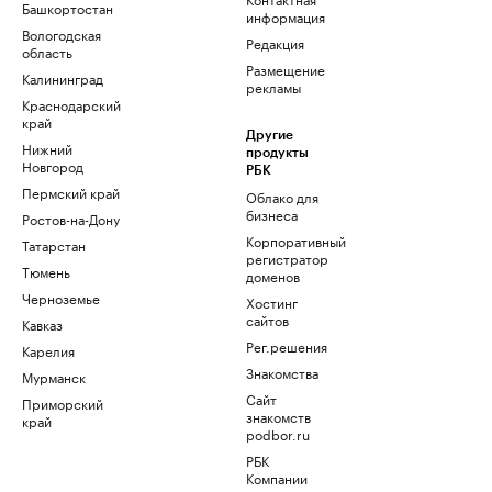
Башкортостан
информация
Вологодская
Редакция
область
Размещение
Калининград
рекламы
Краснодарский
край
Другие
Нижний
продукты
Новгород
РБК
Пермский край
Облако для
бизнеса
Ростов-на-Дону
Корпоративный
Татарстан
регистратор
Тюмень
доменов
Черноземье
Хостинг
сайтов
Кавказ
Рег.решения
Карелия
Знакомства
Мурманск
Сайт
Приморский
знакомств
край
podbor.ru
РБК
Компании