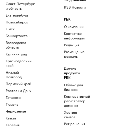
Уведомления
Санкт-Петербург
RSS Новости
и область
Екатеринбург
РБК
Новосибирск
О компании
Омск
Контактная
Башкортостан
информация
Вологодская
Редакция
область
Размещение
Калининград
рекламы
Краснодарский
край
Другие
Нижний
продукты
Новгород
РБК
Пермский край
Облако для
бизнеса
Ростов-на-Дону
Корпоративный
Татарстан
регистратор
Тюмень
доменов
Черноземье
Хостинг
сайтов
Кавказ
Рег.решения
Карелия