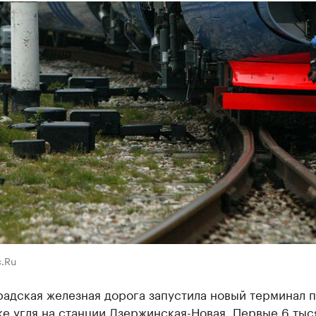
.Ru
адская железная дорога запустила новый терминал 
е угля на станции Дзержинская-Новая. Первые 6 тыс