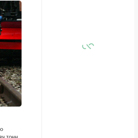
по
яч тонн