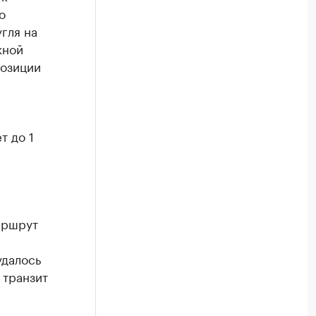
о
гля на
жной
позиции
т до 1
аршрут
удалось
 транзит