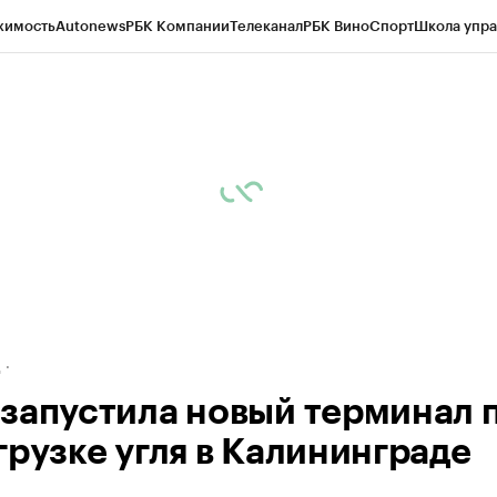
жимость
Autonews
РБК Компании
Телеканал
РБК Вино
Спорт
Школа упра
ипто
РБК Бизнес-среда
Дискуссионный клуб
Исследования
Кредитные 
рагентов
Политика
Экономика
Бизнес
Технологии и медиа
Финансы
Рын
д
запустила новый терминал 
грузке угля в Калининграде