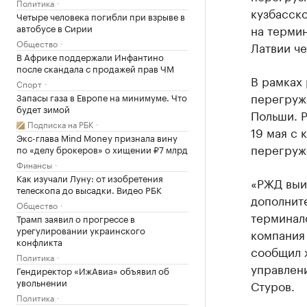
Политика
кузбасско
Четыре человека погибли при взрыве в
автобусе в Сирии
на термин
Общество
Латвии че
В Африке поддержали Инфантино
после скандала с продажей прав ЧМ
В рамках 
Спорт
перегружа
Запасы газа в Европе на минимуме. Что
будет зимой
Польши. 
Подписка на РБК
19 мая с 
Экс-глава Mind Money признала вину
перегруж
по «делу брокеров» о хищении ₽7 млрд
Финансы
Как изучали Луну: от изобретения
«РЖД выиг
телескопа до высадки. Видео РБК
дополнит
Общество
терминал
Трамп заявил о прогрессе в
урегулировании украинского
компания 
конфликта
сообщил 
Политика
управлен
Гендиректор «ИжАвиа» объявил об
увольнении
Стуров.
Политика