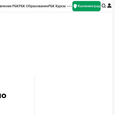
Калининград
вления РБК
РБК Образование
РБК Курсы
рейтинги
Франшизы
Газета
ок наличной валюты
по