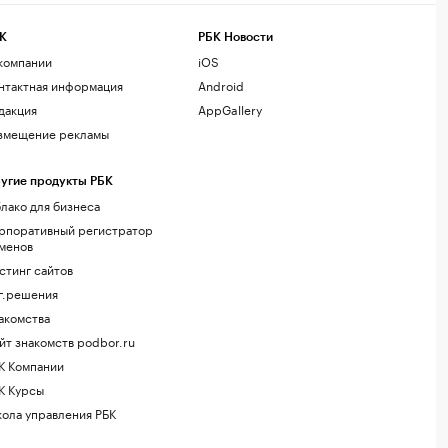
К
РБК Новости
компании
iOS
нтактная информация
Android
дакция
AppGallery
змещение рекламы
угие продукты РБК
лако для бизнеса
рпоративный регистратор
менов
стинг сайтов
г.решения
акомства
йт знакомств podbor.ru
К Компании
К Курсы
ола управления РБК