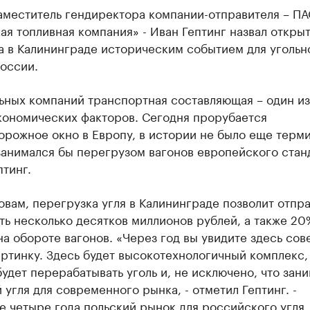
аместитель гендиректора компании-отправителя – П
ая топливная компания» - Иван Гептинг назвал откры
а в Калининграде историческим событием для угольн
оссии.
льных компаний транспортная составляющая – один и
кономических факторов. Сегодня прорубается
рожное окно в Европу, в истории не было еще терми
анимался бы перегрузом вагонов европейского станд
птинг.
овам, перегрузка угля в Калининграде позволит отпр
ь несколько десятков миллионов рублей, а также 20
а обороте вагонов. «Через год вы увидите здесь со
ртинку. Здесь будет высокотехнологичный комплекс,
удет перерабатывать уголь и, не исключено, что зан
 угля для современного рынка, - отметил Гептинг. -
 четыре года польский рынок для российского угля,