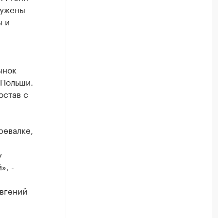
ружены
ы и
ынок
 Польши.
остав с
ревалке,
у
», -
вгений