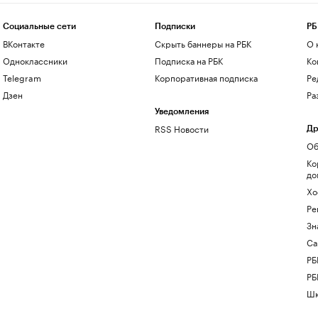
Социальные сети
Подписки
РБ
ВКонтакте
Скрыть баннеры на РБК
О 
Одноклассники
Подписка на РБК
Ко
Telegram
Корпоративная подписка
Ре
Дзен
Ра
Уведомления
RSS Новости
Др
Об
Ко
до
Хо
Ре
Зн
Са
РБ
РБ
Шк