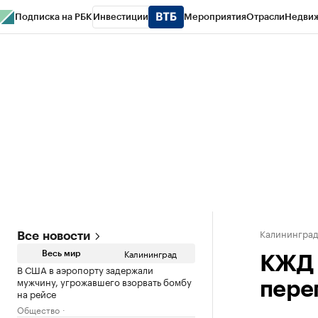
Подписка на РБК
Инвестиции
Мероприятия
Отрасли
Недви
РБК Life
Тренды
Визионеры
Национальные проекты
Город
Стиль
Кр
Спецпроекты СПб
Конференции СПб
Спецпроекты
Проверка конт
Калинингра
Все новости
Калининград
Весь мир
КЖД 
В США в аэропорту задержали
мужчину, угрожавшего взорвать бомбу
пере
на рейсе
Общество