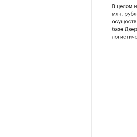
В целом н
млн. рубл
осуществл
базе Дзе
логистиче