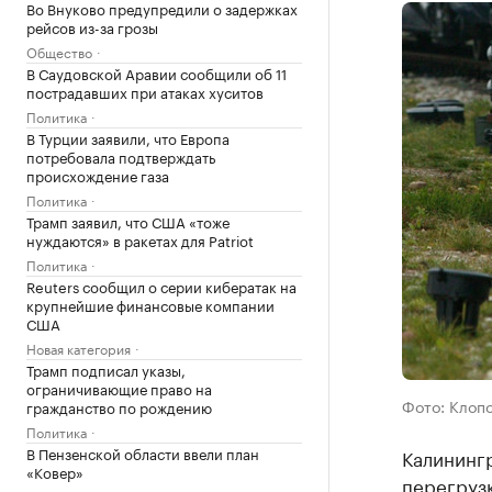
Во Внуково предупредили о задержках
рейсов из-за грозы
Общество
В Саудовской Аравии сообщили об 11
пострадавших при атаках хуситов
Политика
В Турции заявили, что Европа
потребовала подтверждать
происхождение газа
Политика
Трамп заявил, что США «тоже
нуждаются» в ракетах для Patriot
Политика
Reuters сообщил о серии кибератак на
крупнейшие финансовые компании
США
Новая категория
Трамп подписал указы,
ограничивающие право на
Фото: Клопс
гражданство по рождению
Политика
В Пензенской области ввели план
Калинингр
«Ковер»
перегрузк