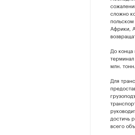
сожалению
сложно ко
польском 
Африки, А
возвращат
До конца 
терминал 
млн. тонн
Для тран
предоста
грузопод
транспорт
руководи
достичь 
всего объ