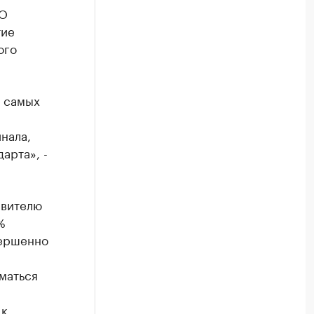
АО
тие
ого
з самых
нала,
арта», -
авителю
%
вершенно
иматься
 к