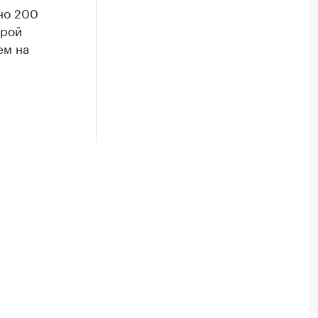
но 200
орой
ем на