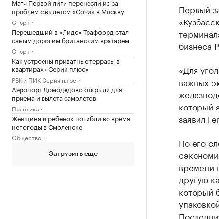
Матч Первой лиги перенесли из-за
Первый з
проблем с вылетом «Сочи» в Москву
«Кузбасск
Спорт
Перешедший в «Лидс» Траффорд стал
терминал
самым дорогим британским вратарем
бизнеса Р
Спорт
Как устроены приватные террасы в
«Для уго
квартирах «Серии плюс»
РБК и ПИК Серия плюс
важных э
Аэропорт Домодедово открыли для
железнодо
приема и вылета самолетов
который з
Политика
заявил Ге
Женщина и ребенок погибли во время
непогоды в Смоленске
Общество
По его сл
сэкономит
Загрузить еще
времени н
другую ка
который б
упаковкой
Последние