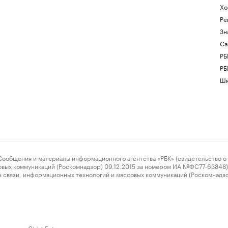
Хо
Ре
Зн
Са
РБ
РБ
Шк
ения и материалы информационного агентства «РБК» (свидетельство о 
овых коммуникаций (Роскомнадзор) 09.12.2015 за номером ИА №ФС77-63848) 
 связи, информационных технологий и массовых коммуникаций (Роскомнадз
нажмите Ctrl + Enter