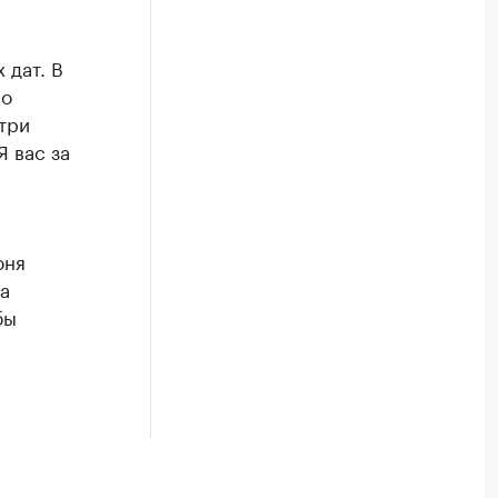
 дат. В
мо
три
Я вас за
юня
а
бы