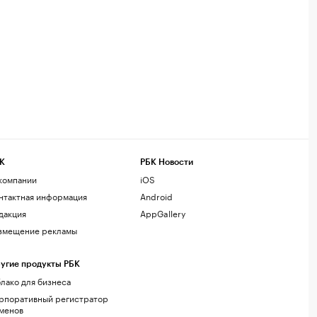
К
РБК Новости
компании
iOS
нтактная информация
Android
дакция
AppGallery
змещение рекламы
угие продукты РБК
лако для бизнеса
рпоративный регистратор
менов