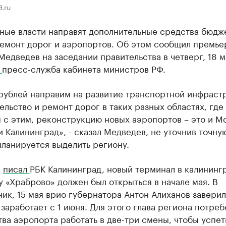
.ru
ные власти направят дополнительные средства бюдже
ремонт дорог и аэропортов. Об этом сообщил премье
едведев на заседании правительства в четверг, 18 м
т
пресс-служба кабинета министров РФ.
 рублей направим на развитие транспортной инфраст
ельство и ремонт дорог в таких разных областях, где
с этим, реконструкцию новых аэропортов – это и Мо
и Калининград», - сказал Медведев, не уточнив точну
ланируется выделить региону.
е
писал
РБК Калининград, новый терминал в калининг
 «Храброво» должен был открыться в начале мая. В
ик, 15 мая врио губернатора Антон Алиханов заверил
заработает с 1 июня. Для этого глава региона потреб
ва аэропорта работать в две-три смены, чтобы успет