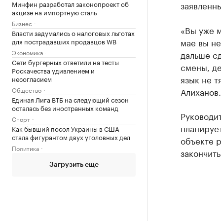
Минфин разработал законопроект об
заявленн
акцизе на импортную сталь
Бизнес
«Вы уже м
Власти задумались о налоговых льготах
мае вы не
для пострадавших продавцов WB
Экономика
дальше сд
Сети бургерных ответили на тесты
смены, де
Роскачества удивлением и
язык не т
несогласием
Общество
Алиханов.
Единая Лига ВТБ на следующий сезон
осталась без иностранных команд
Руководит
Спорт
планирует
Как бывший посол Украины в США
стала фигурантом двух уголовных дел
объекте р
Политика
закончить
Загрузить еще