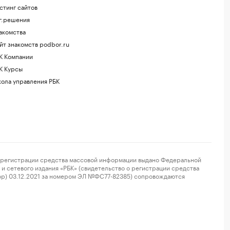
стинг сайтов
г.решения
акомства
йт знакомств podbor.ru
К Компании
К Курсы
ола управления РБК
регистрации средства массовой информации выдано Федеральной
и сетевого издания «РБК» (свидетельство о регистрации средства
ор) 03.12.2021 за номером ЭЛ №ФС77-82385) сопровождаются