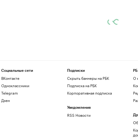
Социальные сети
Подписки
РБ
ВКонтакте
Скрыть баннеры на РБК
О 
Одноклассники
Подписка на РБК
Ко
Telegram
Корпоративная подписка
Ре
Дзен
Ра
Уведомления
RSS Новости
Др
Об
Ко
до