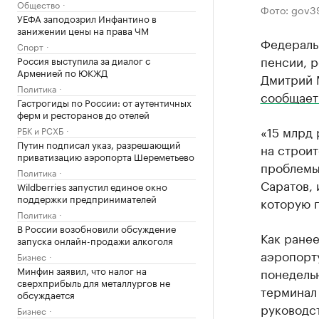
Общество
Фото: gov39
УЕФА заподозрил Инфантино в
занижении цены на права ЧМ
Федераль
Спорт
пенсии, 
Россия выступила за диалог с
Арменией по ЮКЖД
Дмитрий М
Политика
сообщае
Гастрогиды по России: от аутентичных
ферм и ресторанов до отелей
«15 млрд
РБК и РСХБ
Путин подписал указ, разрешающий
на строит
приватизацию аэропорта Шереметьево
проблемы 
Политика
Саратов, 
Wildberries запустил единое окно
поддержки предпринимателей
которую п
Политика
В России возобновили обсуждение
Как ране
запуска онлайн-продажи алкоголя
аэропорту
Бизнес
Минфин заявил, что налог на
понедельн
сверхприбыль для металлургов не
терминал 
обсуждается
руководст
Бизнес