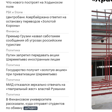
Что нового построят на Ходынском
поле
РБК и Stone
Центробанк Азербайджана ответил на
остановку переводов «Золотой
Короны»
Финансы
Премьер Грузии назвал саботажем
сообщения об угрозах российским
туристам
Политика
Путин запретил передавать акции
Шереметьево иностранным лицам
Политика
Государство получит «золотую акцию»
при приватизации Шереметьево
Политика
МИД отказался зеркально отвечать на
«театральный жест» властей Румынии
Политика
В Финансовом университете
рассказали, куда отправят студентов
по обмену
РАДИО