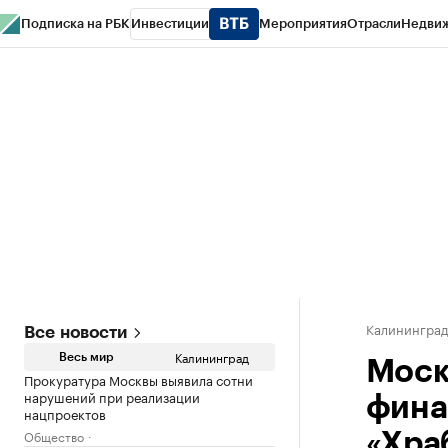
Подписка на РБК
Инвестиции
Мероприятия
Отрасли
Недви
РБК Life
Тренды
Визионеры
Национальные проекты
Город
Стиль
Кр
Спецпроекты СПб
Конференции СПб
Спецпроекты
Проверка конт
Калинингра
Все новости
Калининград
Весь мир
Моск
Прокуратура Москвы выявила сотни
нарушений при реализации
фина
нацпроектов
Общество
«Хра