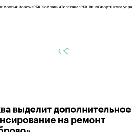
жимость
Autonews
РБК Компании
Телеканал
РБК Вино
Спорт
Школа упра
ипто
РБК Бизнес-среда
Дискуссионный клуб
Исследования
Кредитные 
рагентов
Политика
Экономика
Бизнес
Технологии и медиа
Финансы
Рын
д
ва выделит дополнительное
нсирование на ремонт
брово»