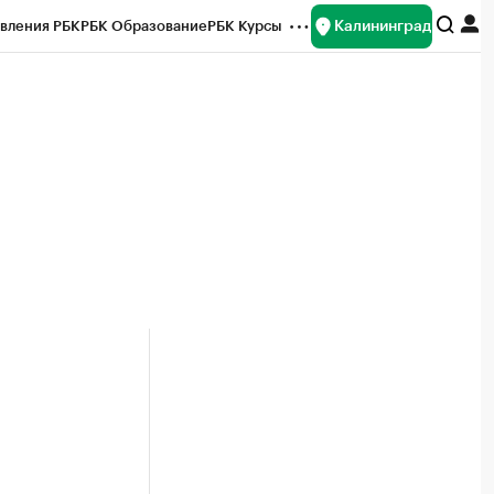
Калининград
вления РБК
РБК Образование
РБК Курсы
рейтинги
Франшизы
Газета
ок наличной валюты