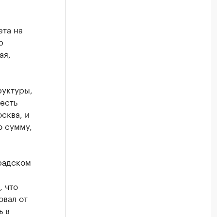
та на
р
ая,
руктуры,
 есть
сква, и
ю сумму,
радском
, что
овал от
ь в