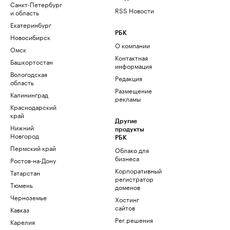
Санкт-Петербург
RSS Новости
и область
Екатеринбург
РБК
Новосибирск
О компании
Омск
Контактная
Башкортостан
информация
Вологодская
Редакция
область
Размещение
Калининград
рекламы
Краснодарский
край
Другие
Нижний
продукты
Новгород
РБК
Пермский край
Облако для
бизнеса
Ростов-на-Дону
Корпоративный
Татарстан
регистратор
Тюмень
доменов
Черноземье
Хостинг
сайтов
Кавказ
Рег.решения
Карелия