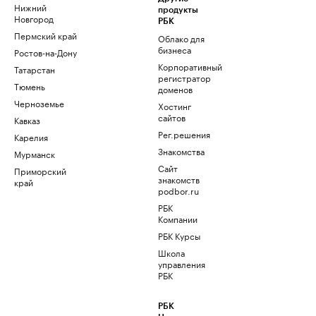
Нижний
продукты
Новгород
РБК
Пермский край
Облако для
бизнеса
Ростов-на-Дону
Корпоративный
Татарстан
регистратор
Тюмень
доменов
Черноземье
Хостинг
сайтов
Кавказ
Рег.решения
Карелия
Знакомства
Мурманск
Сайт
Приморский
знакомств
край
podbor.ru
РБК
Компании
РБК Курсы
Школа
управления
РБК
РБК