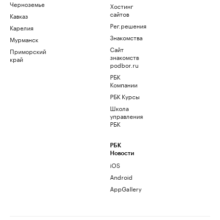
Черноземье
Хостинг
сайтов
Кавказ
Рег.решения
Карелия
Знакомства
Мурманск
Сайт
Приморский
знакомств
край
podbor.ru
РБК
Компании
РБК Курсы
Школа
управления
РБК
РБК
Новости
iOS
Android
AppGallery