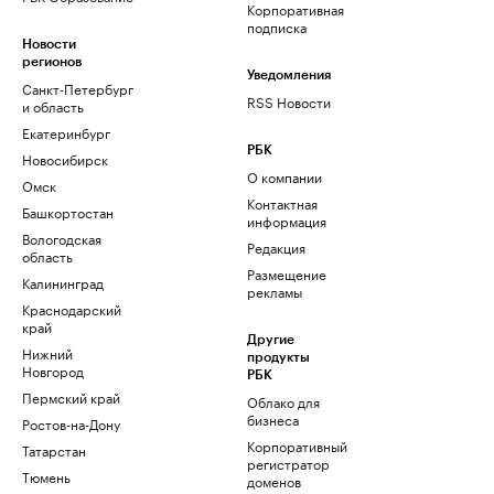
Корпоративная
подписка
Новости
регионов
Уведомления
Санкт-Петербург
RSS Новости
и область
Екатеринбург
РБК
Новосибирск
О компании
Омск
Контактная
Башкортостан
информация
Вологодская
Редакция
область
Размещение
Калининград
рекламы
Краснодарский
край
Другие
Нижний
продукты
Новгород
РБК
Пермский край
Облако для
бизнеса
Ростов-на-Дону
Корпоративный
Татарстан
регистратор
Тюмень
доменов