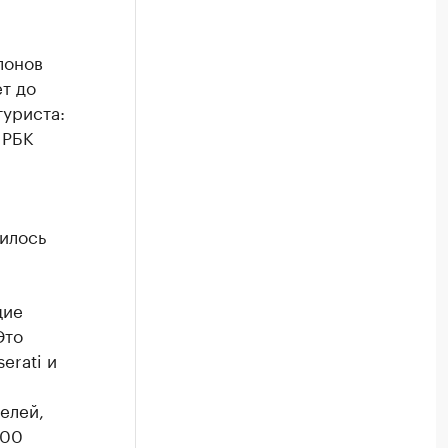
лонов
ет до
туриста:
 РБК
вилось
щие
Это
erati и
елей,
100