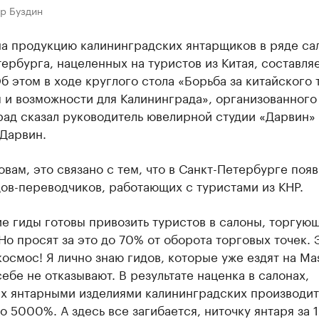
р Буздин
на продукцию калининградских янтарщиков в ряде са
ербурга, нацеленных на туристов из Китая, составля
 этом в ходе круглого стола «Борьба за китайского 
 и возможности для Калининграда», организованного
рад сказал руководитель ювелирной студии «Дарвин»
 Дарвин.
овам, это связано с тем, что в Санкт-Петербурге поя
ов-переводчиков, работающих с туристами из КНР.
е гиды готовы привозить туристов в салоны, торгую
Но просят за это до 70% от оборота торговых точек. 
космос! Я лично знаю гидов, которые уже ездят на Mas
себе не отказывают. В результате наценка в салонах,
х янтарными изделиями калининградских производит
о 5000%. А здесь все загибается, ниточку янтаря за 