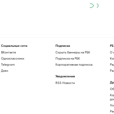
Социальные сети
Подписки
РБ
ВКонтакте
Скрыть баннеры на РБК
О 
Одноклассники
Подписка на РБК
Ко
Telegram
Корпоративная подписка
Ре
Дзен
Ра
Уведомления
RSS Новости
Др
Об
Ко
до
Хо
Ре