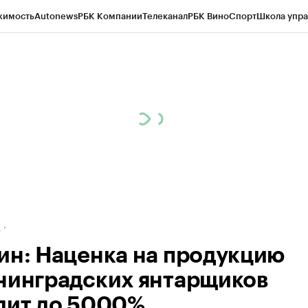
жимость
Autonews
РБК Компании
Телеканал
РБК Вино
Спорт
Школа упра
ипто
РБК Бизнес-среда
Дискуссионный клуб
Исследования
Кредитные 
рагентов
Политика
Экономика
Бизнес
Технологии и медиа
Финансы
Рын
д
ин: Наценка на продукцию
нинградских янтарщиков
дит до 5000%