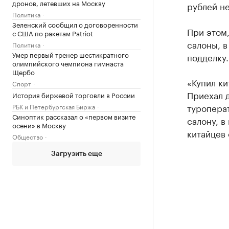
дронов, летевших на Москву
рублей не
Политика
Зеленский сообщил о договоренности
При этом,
с США по ракетам Patriot
салоны, в
Политика
Умер первый тренер шестикратного
подделку.
олимпийского чемпиона гимнаста
Щербо
«Купил ки
Спорт
Приехал д
История биржевой торговли в России
туропера
РБК и Петербургская Биржа
Синоптик рассказал о «первом визите
салону, в
осени» в Москву
китайцев 
Общество
Загрузить еще