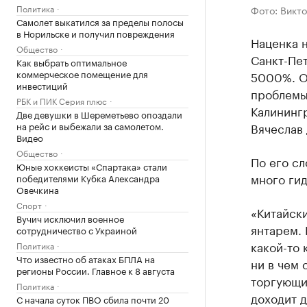
Политика
Фото: Викто
Самолет выкатился за пределы полосы
в Норильске и получил повреждения
Наценка 
Общество
Санкт-Пет
Как выбрать оптимальное
коммерческое помещение для
5000%. Об
инвестиций
проблемы
РБК и ПИК Серия плюс
Калининг
Две девушки в Шереметьево опоздали
на рейс и выбежали за самолетом.
Вячеслав
Видео
Общество
По его сл
Юные хоккеисты «Спартака» стали
много гид
победителями Кубка Александра
Овечкина
Спорт
«Китайски
Вучич исключил военное
янтарем. 
сотрудничество с Украиной
какой-то 
Политика
Что известно об атаках БПЛА на
ни в чем 
регионы России. Главное к 8 августа
торгующи
Политика
доходит д
С начала суток ПВО сбила почти 20