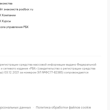
акомства
йт знакомств podbor.ru
К Компании
К Курсы
ола управления РБК
регистрации средства массовой информации выдано Федеральной
и сетевого издания «РБК» (свидетельство о регистрации средства
ор) 03.12.2021 за номером ЭЛ №ФС77-82385) сопровождаются
ерсональных данных
Политика обработки файлов cookie
·