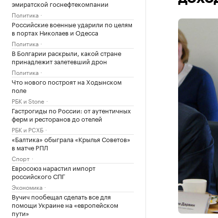
эмиратской госнефтекомпании
Политика
Российские военные ударили по целям
в портах Николаев и Одесса
Политика
В Болгарии раскрыли, какой стране
принадлежит залетевший дрон
Политика
Что нового построят на Ходынском
поле
РБК и Stone
Гастрогиды по России: от аутентичных
ферм и ресторанов до отелей
РБК и РСХБ
«Балтика» обыграла «Крылья Советов»
в матче РПЛ
Спорт
Евросоюз нарастил импорт
российского СПГ
Экономика
Вучич пообещал сделать все для
помощи Украине на «европейском
пути»