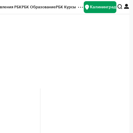
Калининград
вления РБК
РБК Образование
РБК Курсы
рейтинги
Франшизы
Газета
ок наличной валюты