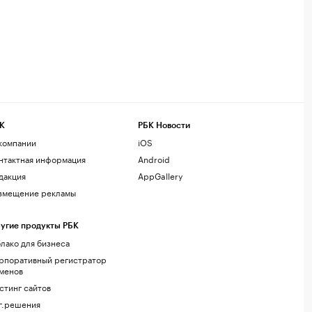
К
РБК Новости
компании
iOS
нтактная информация
Android
дакция
AppGallery
змещение рекламы
угие продукты РБК
лако для бизнеса
рпоративный регистратор
менов
стинг сайтов
г.решения