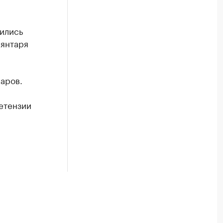
вились
 янтаря
ларов.
етензии