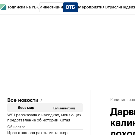
Подписка на РБК
Инвестиции
Мероприятия
Отрасли
Недви
РБК Life
Тренды
Визионеры
Национальные проекты
Город
Стиль
Кр
Спецпроекты СПб
Конференции СПб
Спецпроекты
Проверка конт
Калинингра
Все новости
Калининград
Весь мир
Дарв
WSJ рассказала о находках, меняющих
представление об истории Китая
кали
Общество
Иран атаковал ракетами танкер
дохо