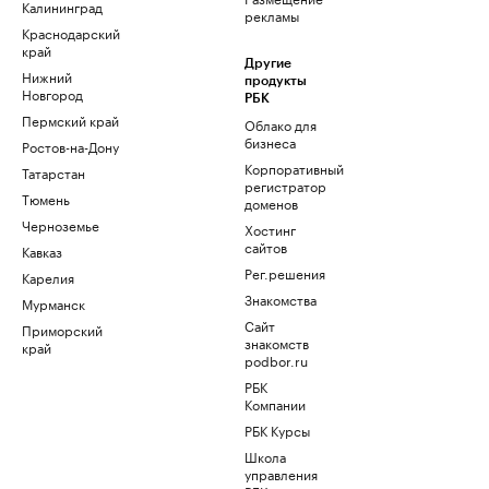
Калининград
рекламы
Краснодарский
край
Другие
Нижний
продукты
Новгород
РБК
Пермский край
Облако для
бизнеса
Ростов-на-Дону
Корпоративный
Татарстан
регистратор
Тюмень
доменов
Черноземье
Хостинг
сайтов
Кавказ
Рег.решения
Карелия
Знакомства
Мурманск
Сайт
Приморский
знакомств
край
podbor.ru
РБК
Компании
РБК Курсы
Школа
управления