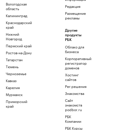
Вологодская
Редакция
область
Размещение
Калининград
рекламы
Краснодарский
край
Другие
Нижний
продукты
Новгород
РБК
Пермский край
Облако для
бизнеса
Ростов-на-Дону
Корпоративный
Татарстан
регистратор
Тюмень
доменов
Черноземье
Хостинг
сайтов
Кавказ
Рег.решения
Карелия
Знакомства
Мурманск
Сайт
Приморский
знакомств
край
podbor.ru
РБК
Компании
РБК Курсы