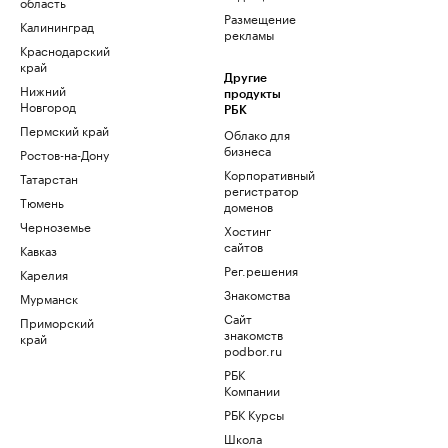
область
Размещение
Калининград
рекламы
Краснодарский
край
Другие
Нижний
продукты
Новгород
РБК
Пермский край
Облако для
бизнеса
Ростов-на-Дону
Корпоративный
Татарстан
регистратор
Тюмень
доменов
Черноземье
Хостинг
сайтов
Кавказ
Рег.решения
Карелия
Знакомства
Мурманск
Сайт
Приморский
знакомств
край
podbor.ru
РБК
Компании
РБК Курсы
Школа