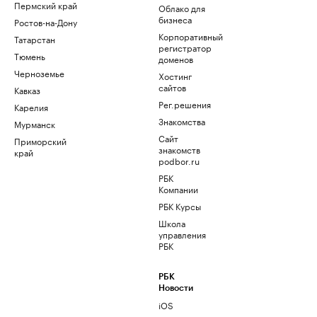
Пермский край
Облако для
бизнеса
Ростов-на-Дону
Корпоративный
Татарстан
регистратор
Тюмень
доменов
Черноземье
Хостинг
сайтов
Кавказ
Рег.решения
Карелия
Знакомства
Мурманск
Сайт
Приморский
знакомств
край
podbor.ru
РБК
Компании
РБК Курсы
Школа
управления
РБК
РБК
Новости
iOS