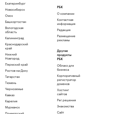
Екатеринбург
РБК
Новосибирск
О компании
Омск
Контактная
Башкортостан
информация
Вологодская
Редакция
область
Размещение
Калининград
рекламы
Краснодарский
край
Другие
Нижний
продукты
Новгород
РБК
Пермский край
Облако для
бизнеса
Ростов-на-Дону
Корпоративный
Татарстан
регистратор
Тюмень
доменов
Черноземье
Хостинг
сайтов
Кавказ
Рег.решения
Карелия
Знакомства
Мурманск
Сайт
Приморский