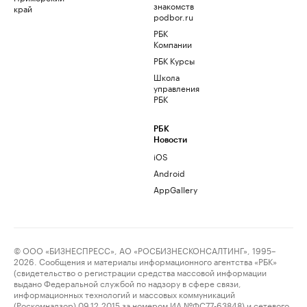
знакомств
край
podbor.ru
РБК
Компании
РБК Курсы
Школа
управления
РБК
РБК
Новости
iOS
Android
AppGallery
© ООО «БИЗНЕСПРЕСС», АО «РОСБИЗНЕСКОНСАЛТИНГ», 1995–
2026. Сообщения и материалы информационного агентства «РБК»
(свидетельство о регистрации средства массовой информации
выдано Федеральной службой по надзору в сфере связи,
информационных технологий и массовых коммуникаций
(Роскомнадзор) 09.12.2015 за номером ИА №ФС77-63848) и сетевого