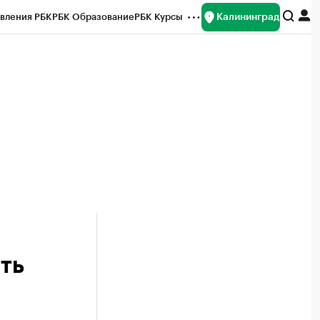
Калининград
вления РБК
РБК Образование
РБК Курсы
рейтинги
Франшизы
Газета
ок наличной валюты
ть