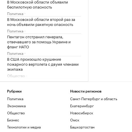
В Московской области объявили
беспилотную опасность
Политика
В Московской области второй раз за
ночь объявили ракетную опасность
Политика
Пентагон отстранил генерала,
отвечавшего за помощь Украине и
фланг НАТО
Политика
В США произошло крушение
пожарного вертолета с двумя членами
экипажа
Общество
Ракетную опасность объявили в
Московской области
Рубрики
Новости регионов
Политика
Политика
Санкт-Петербург и область
Загрузить еще
Экономика
Екатеринбург
Общество
Новосибирск
Бизнес
Омск
Технологии и медиа
Башкортостан