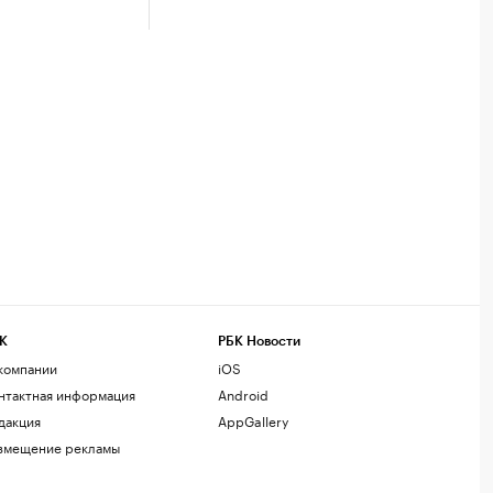
К
РБК Новости
компании
iOS
нтактная информация
Android
дакция
AppGallery
змещение рекламы