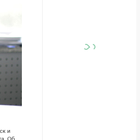
ск и
а. Об