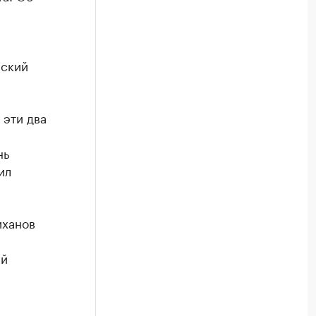
рский
 эти два
нь
ил
иханов
ый