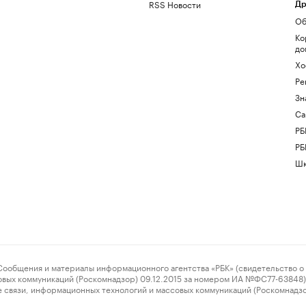
RSS Новости
Др
Об
Ко
до
Хо
Ре
Зн
Са
РБ
РБ
Шк
ения и материалы информационного агентства «РБК» (свидетельство о 
овых коммуникаций (Роскомнадзор) 09.12.2015 за номером ИА №ФС77-63848) 
 связи, информационных технологий и массовых коммуникаций (Роскомнадз