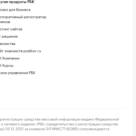
угие продукты РБК
лако для бизнеса
рпоративный регистратор
менов
стинг сайтов
г.решения
акомства
йт знакомств podbor.ru
К Компании
К Курсы
ола управления РБК
регистрации средства массовой информации выдано Федеральной
и сетевого издания «РБК» (свидетельство о регистрации средства
ор) 03.12.2021 за номером ЭЛ №ФС77-82385) сопровождаются