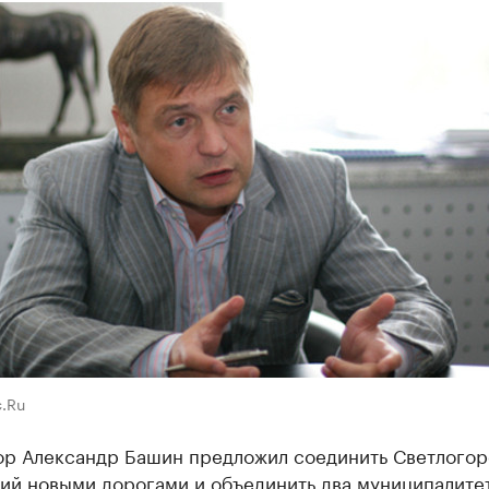
.Ru
ор Александр Башин предложил соединить Светлогор
ий новыми дорогами и объединить два муниципалитет