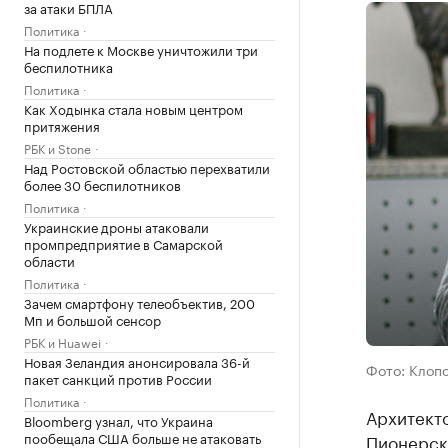
за атаки БПЛА
Политика
На подлете к Москве уничтожили три
беспилотника
Политика
Как Ходынка стала новым центром
притяжения
РБК и Stone
Над Ростовской областью перехватили
более 30 беспилотников
Политика
Украинские дроны атаковали
промпредприятие в Самарской
области
Политика
Зачем смартфону телеобъектив, 200
Мп и большой сенсор
РБК и Huawei
Новая Зеландия анонсировала 36-й
Фото: Клопс
пакет санкций против России
Политика
Архитект
Bloomberg узнал, что Украина
пообещала США больше не атаковать
Пионерск