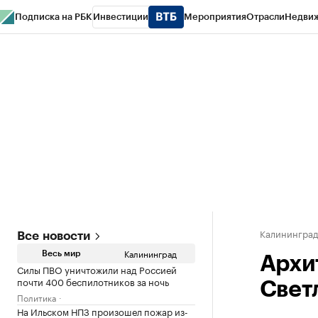
Подписка на РБК
Инвестиции
Мероприятия
Отрасли
Недви
РБК Life
Тренды
Визионеры
Национальные проекты
Город
Стиль
Кр
Спецпроекты СПб
Конференции СПб
Спецпроекты
Проверка конт
Калинингра
Все новости
Калининград
Весь мир
Архи
Силы ПВО уничтожили над Россией
почти 400 беспилотников за ночь
Свет
Политика
На Ильском НПЗ произошел пожар из-