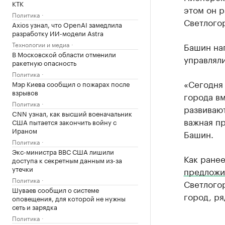
КТК
этом он р
Политика
Светлого
Axios узнал, что OpenAI замедлила
разработку ИИ-модели Astra
Технологии и медиа
Башин на
В Московской области отменили
управлял
ракетную опасность
Политика
«Сегодня 
Мэр Киева сообщил о пожарах после
взрывов
города вм
Политика
развивают
CNN узнал, как высший военачальник
важная пр
США пытается закончить войну с
Ираном
Башин.
Политика
Экс-министра ВВС США лишили
Как ранее
доступа к секретным данным из-за
утечки
предлож
Политика
Светлогор
Шуваев сообщил о системе
город, ря
оповещения, для которой не нужны
сеть и зарядка
Политика