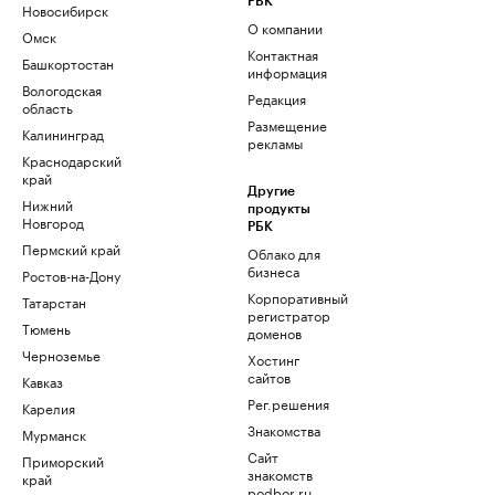
РБК
Новосибирск
О компании
Омск
Контактная
Башкортостан
информация
Вологодская
Редакция
область
Размещение
Калининград
рекламы
Краснодарский
край
Другие
Нижний
продукты
Новгород
РБК
Пермский край
Облако для
бизнеса
Ростов-на-Дону
Корпоративный
Татарстан
регистратор
Тюмень
доменов
Черноземье
Хостинг
сайтов
Кавказ
Рег.решения
Карелия
Знакомства
Мурманск
Сайт
Приморский
знакомств
край
podbor.ru