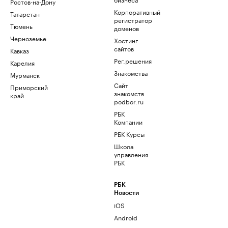
Ростов-на-Дону
Корпоративный
Татарстан
регистратор
Тюмень
доменов
Черноземье
Хостинг
сайтов
Кавказ
Рег.решения
Карелия
Знакомства
Мурманск
Сайт
Приморский
знакомств
край
podbor.ru
РБК
Компании
РБК Курсы
Школа
управления
РБК
РБК
Новости
iOS
Android