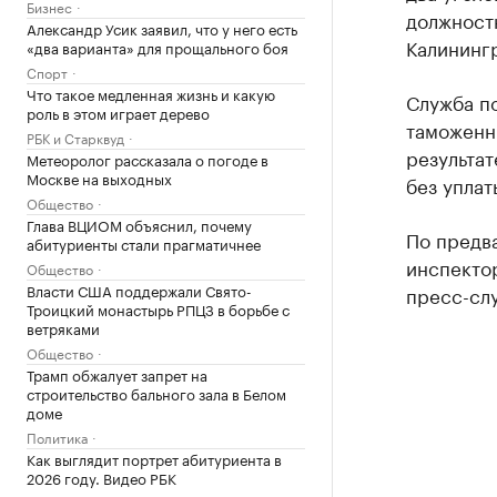
Бизнес
должност
Александр Усик заявил, что у него есть
Калининг
«два варианта» для прощального боя
Спорт
Что такое медленная жизнь и какую
Служба п
роль в этом играет дерево
таможенн
РБК и Старквуд
результат
Метеоролог рассказала о погоде в
Москве на выходных
без упла
Общество
Глава ВЦИОМ объяснил, почему
По предв
абитуриенты стали прагматичнее
инспектор
Общество
Власти США поддержали Свято-
пресс-сл
Троицкий монастырь РПЦЗ в борьбе с
ветряками
Общество
Трамп обжалует запрет на
строительство бального зала в Белом
доме
Политика
Как выглядит портрет абитуриента в
2026 году. Видео РБК