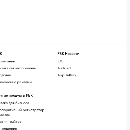
К
РБК Новости
компании
iOS
нтактная информация
Android
дакция
AppGallery
змещение рекламы
угие продукты РБК
лако для бизнеса
рпоративный регистратор
менов
стинг сайтов
г.решения