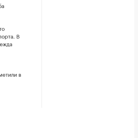
ба
то
орта. В
дежда
метили в