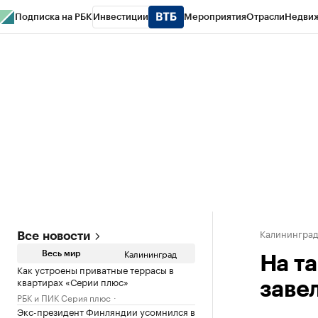
Подписка на РБК
Инвестиции
Мероприятия
Отрасли
Недви
РБК Life
Тренды
Визионеры
Национальные проекты
Город
Стиль
Кр
Спецпроекты СПб
Конференции СПб
Спецпроекты
Проверка конт
Калинингра
Все новости
Калининград
Весь мир
​На 
Как устроены приватные террасы в
квартирах «Серии плюс»
заве
РБК и ПИК Серия плюс
Экс-президент Финляндии усомнился в