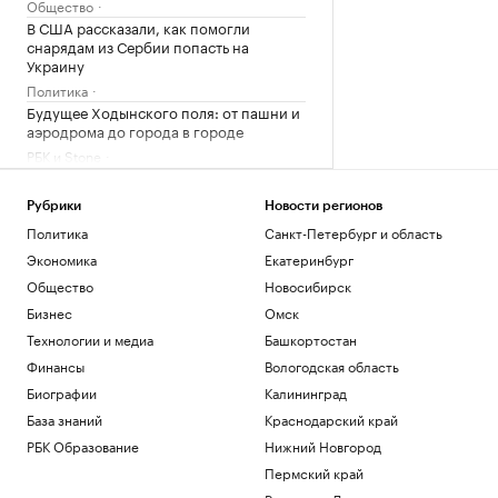
Общество
В США рассказали, как помогли
снарядам из Сербии попасть на
Украину
Политика
Будущее Ходынского поля: от пашни и
аэродрома до города в городе
РБК и Stone
Звезда НБА избежал наказания за
незаконное ношение оружия
Рубрики
Новости регионов
Спорт
Политика
Санкт-Петербург и область
Силы ПВО сбили 75 БПЛА над
Экономика
Екатеринбург
регионами России за 12 часов
Общество
Новосибирск
Политика
Погранслужба Финляндии пресекла
Бизнес
Омск
канал нелегальной миграции из
Технологии и медиа
Башкортостан
Прибалтики
Финансы
Вологодская область
Общество
Биографии
Калининград
Загрузить еще
База знаний
Краснодарский край
РБК Образование
Нижний Новгород
Пермский край