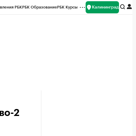
Калининград
вления РБК
РБК Образование
РБК Курсы
рейтинги
Франшизы
Газета
ок наличной валюты
во-2