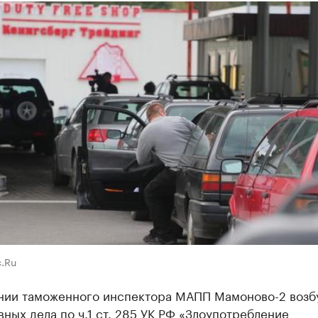
.Ru
нии таможенного инспектора МАПП Мамоново-2 возб
вных дела по ч.1 ст. 285 УК РФ «Злоупотребление