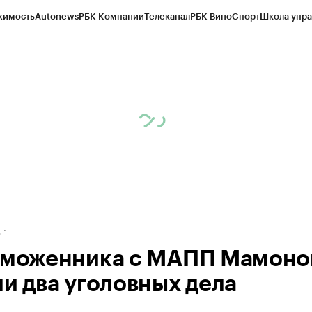
жимость
Autonews
РБК Компании
Телеканал
РБК Вино
Спорт
Школа упра
ипто
РБК Бизнес-среда
Дискуссионный клуб
Исследования
Кредитные 
рагентов
Политика
Экономика
Бизнес
Технологии и медиа
Финансы
Рын
д
таможенника с МАПП Мамоно
ли два уголовных дела