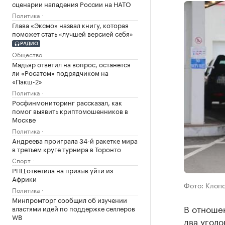
сценарии нападения России на НАТО
Политика
Глава «Эксмо» назвал книгу, которая
поможет стать «лучшей версией себя»
РАДИО
Общество
Мадьяр ответил на вопрос, останется
ли «Росатом» подрядчиком на
«Пакш-2»
Политика
Росфинмониторинг рассказал, как
помог выявить криптомошенников в
Москве
Политика
Андреева проиграла 34-й ракетке мира
в третьем круге турнира в Торонто
Спорт
РПЦ ответила на призыв уйти из
Африки
Фото: Клопс
Политика
Минпромторг сообщил об изучении
В отноше
властями идей по поддержке селлеров
WB
два уголо