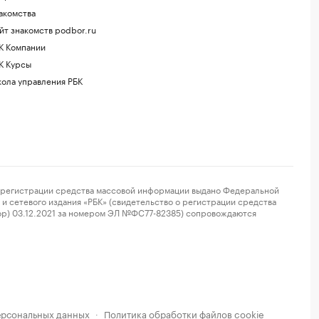
акомства
йт знакомств podbor.ru
К Компании
К Курсы
ола управления РБК
регистрации средства массовой информации выдано Федеральной
и сетевого издания «РБК» (свидетельство о регистрации средства
ор) 03.12.2021 за номером ЭЛ №ФС77-82385) сопровождаются
ерсональных данных
Политика обработки файлов cookie
·