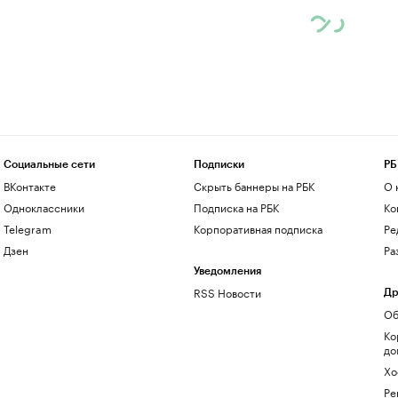
Социальные сети
Подписки
РБ
ВКонтакте
Скрыть баннеры на РБК
О 
Одноклассники
Подписка на РБК
Ко
Telegram
Корпоративная подписка
Ре
Дзен
Ра
Уведомления
RSS Новости
Др
Об
Ко
до
Хо
Ре