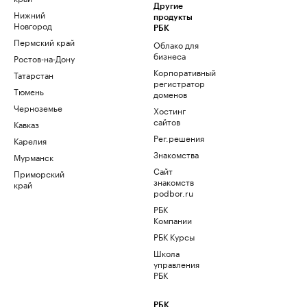
Другие
Нижний
продукты
Новгород
РБК
Пермский край
Облако для
бизнеса
Ростов-на-Дону
Корпоративный
Татарстан
регистратор
Тюмень
доменов
Черноземье
Хостинг
сайтов
Кавказ
Рег.решения
Карелия
Знакомства
Мурманск
Сайт
Приморский
знакомств
край
podbor.ru
РБК
Компании
РБК Курсы
Школа
управления
РБК
РБК