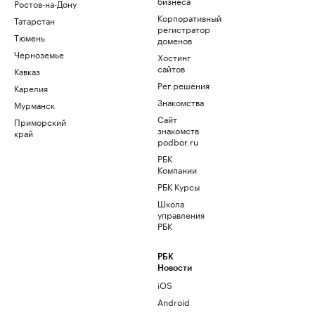
бизнеса
Ростов-на-Дону
Корпоративный
Татарстан
регистратор
Тюмень
доменов
Черноземье
Хостинг
сайтов
Кавказ
Рег.решения
Карелия
Знакомства
Мурманск
Сайт
Приморский
знакомств
край
podbor.ru
РБК
Компании
РБК Курсы
Школа
управления
РБК
РБК
Новости
iOS
Android