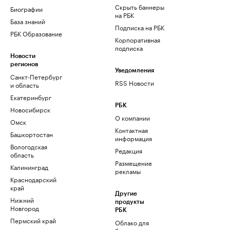
Скрыть баннеры
Биографии
на РБК
База знаний
Подписка на РБК
РБК Образование
Корпоративная
подписка
Новости
регионов
Уведомления
Санкт-Петербург
RSS Новости
и область
Екатеринбург
РБК
Новосибирск
О компании
Омск
Контактная
Башкортостан
информация
Вологодская
Редакция
область
Размещение
Калининград
рекламы
Краснодарский
край
Другие
Нижний
продукты
Новгород
РБК
Пермский край
Облако для