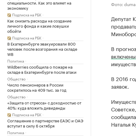
специальности. Как это влияет на
Фото: duma
экономику
Подписка на РБК
Депутат 
Как снизить расходы на создание
продават
личного фонда и какие ловушки
обойти
Миноборо
Подписка на РБК
В Екатеринбурге эвакуировали 800
В прогноз
человек после возгорания на складе
WB
включен
Политика
имуществ
Wildberries сообщила о пожаре на
складе в Екатеринбурге после атаки
В 2016 го
Общество
Число пенсионеров в России
заявок.
сократилось на 409 тыс. за год
Общество
Имуществ
«Защита от стресса» с доходностью от
40%: куда вложить дивиденды
Советске,
Подписка на РБК
сообщила
Соглашение о партнерстве ЕАЭС и ОАЭ
Наталья К
вступит в силу 6 октября
Политика