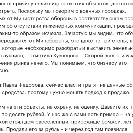
нять причину неликвидности этих объектов, достаточ
треть. Поскольку мы говорим о военных городках,
ых от Министерства обороны в соответствующем сос
им об отсутствии инженерных коммуникаций, проводк
аким-то образом исчезла. Зачастую мы видим, что об
ередаются от Минобороны, это даже не три стены, а
, которые необходимо разобрать и выставить земель
а аукцион, - отметила Кузнецова. - Скорей всего, изуч
рения рынка нечего. Мы понимаем, что бизнесу это
сно.
 Павла Федорова, сейчас власти тратят на данные о
средства, поэтому нужно менять подход к продаже.
м на эти объекты, на охрану, на оценку. Давайте их 
 по десять рублей. У нас же с вами есть пример – на 
кой стоял дом расселенный, прибежище бомжей, лет
ь. Продали его за рубль – и через год там появился