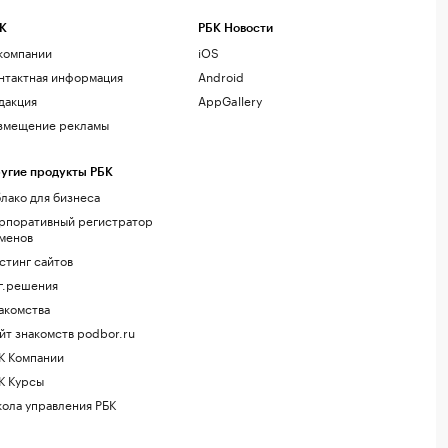
К
РБК Новости
компании
iOS
нтактная информация
Android
дакция
AppGallery
змещение рекламы
угие продукты РБК
лако для бизнеса
рпоративный регистратор
менов
стинг сайтов
г.решения
акомства
йт знакомств podbor.ru
К Компании
К Курсы
ола управления РБК