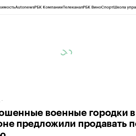
жимость
Autonews
РБК Компании
Телеканал
РБК Вино
Спорт
Школа упра
ипто
РБК Бизнес-среда
Дискуссионный клуб
Исследования
Кредитные 
рагентов
Политика
Экономика
Бизнес
Технологии и медиа
Финансы
Рын
д
ошенные военные городки в
оне предложили продавать п
ю