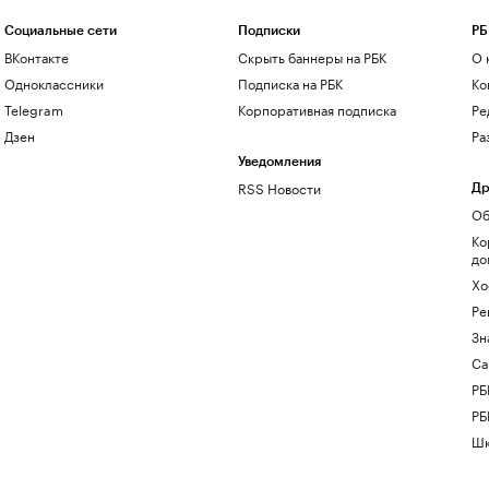
Социальные сети
Подписки
РБ
ВКонтакте
Скрыть баннеры на РБК
О 
Одноклассники
Подписка на РБК
Ко
Telegram
Корпоративная подписка
Ре
Дзен
Ра
Уведомления
RSS Новости
Др
Об
Ко
до
Хо
Ре
Зн
Са
РБ
РБ
Шк