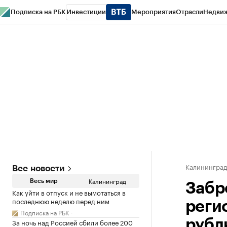
Подписка на РБК
Инвестиции
Мероприятия
Отрасли
Недви
РБК Life
Тренды
Визионеры
Национальные проекты
Город
Стиль
Кр
Спецпроекты СПб
Конференции СПб
Спецпроекты
Проверка конт
Калинингра
Все новости
Калининград
Весь мир
Забр
Как уйти в отпуск и не вымотаться в
последнюю неделю перед ним
реги
Подписка на РБК
За ночь над Россией сбили более 200
рубл