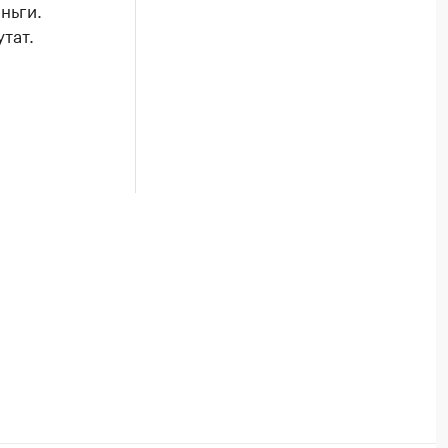
ньги.
тат.