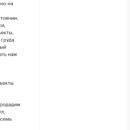
но на
тоянии,
и,
ъекты,
 груда
ный
ать нам
бъекты
продадим
ул.
 семь