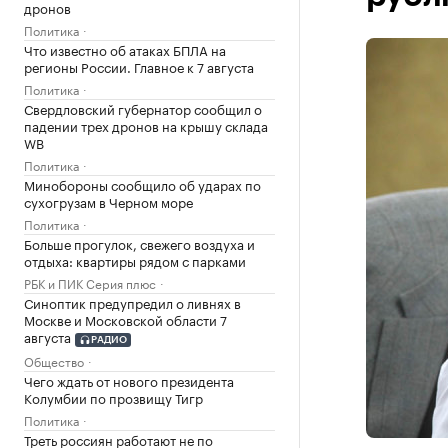
дронов
Политика
Что известно об атаках БПЛА на
регионы России. Главное к 7 августа
Политика
Свердловский губернатор сообщил о
падении трех дронов на крышу склада
WB
Политика
Минобороны сообщило об ударах по
сухогрузам в Черном море
Политика
Больше прогулок, свежего воздуха и
отдыха: квартиры рядом с парками
РБК и ПИК Серия плюс
Синоптик предупредил о ливнях в
Москве и Московской области 7
августа
РАДИО
Общество
Чего ждать от нового президента
Колумбии по прозвищу Тигр
Политика
Треть россиян работают не по