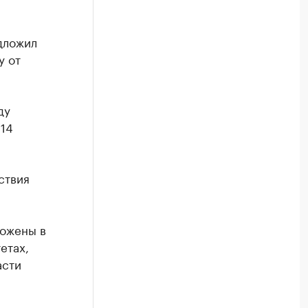
дложил
у от
ду
 14
ствия
ложены в
етах,
асти