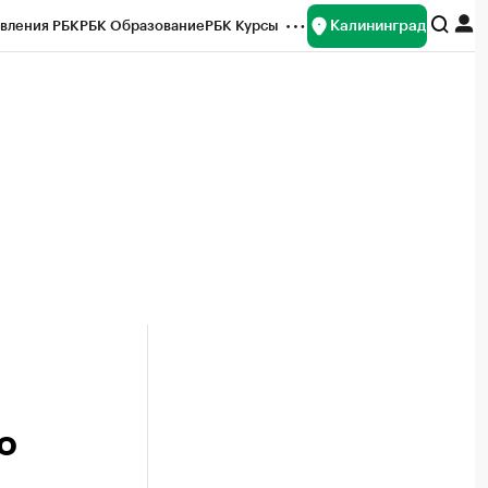
Калининград
вления РБК
РБК Образование
РБК Курсы
рейтинги
Франшизы
Газета
ок наличной валюты
о