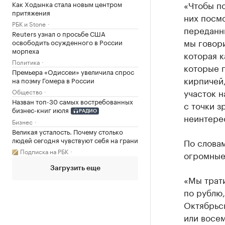
«Чтобы по
Как Ходынка стала новым центром
притяжения
них посмо
РБК и Stone
переданн
Reuters узнал о просьбе США
мы говор
освободить осужденного в России
морпеха
которая к
Политика
которые п
Премьера «Одиссеи» увеличила спрос
кирпичей
на поэму Гомера в России
участок н
Общество
Назван топ-30 самых востребованных
с точки з
бизнес-книг июля
РАДИО
неинтере
Бизнес
Великая усталость. Почему столько
людей сегодня чувствуют себя на грани
По словам
Подписка на РБК
огромные 
Загрузить еще
«Мы трати
по рублю,
Октябрьс
или восем