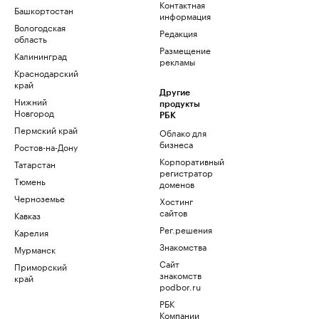
Контактная
Башкортостан
информация
Вологодская
Редакция
область
Размещение
Калининград
рекламы
Краснодарский
край
Другие
Нижний
продукты
Новгород
РБК
Пермский край
Облако для
бизнеса
Ростов-на-Дону
Корпоративный
Татарстан
регистратор
Тюмень
доменов
Черноземье
Хостинг
сайтов
Кавказ
Рег.решения
Карелия
Знакомства
Мурманск
Сайт
Приморский
знакомств
край
podbor.ru
РБК
Компании