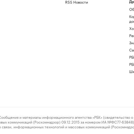
RSS Новости
Др
Об
Ко
до
Хо
Ре
Зн
Са
РБ
РБ
Шк
ения и материалы информационного агентства «РБК» (свидетельство о 
овых коммуникаций (Роскомнадзор) 09.12.2015 за номером ИА №ФС77-63848) 
 связи, информационных технологий и массовых коммуникаций (Роскомнадз