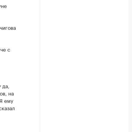
уне
чигова
че с
 да,
ов, на
Я ему
сказал