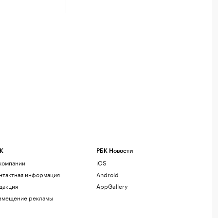
К
РБК Новости
компании
iOS
нтактная информация
Android
дакция
AppGallery
змещение рекламы