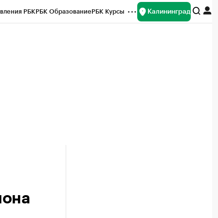
Калининград
вления РБК
РБК Образование
РБК Курсы
рейтинги
Франшизы
Газета
ок наличной валюты
йона