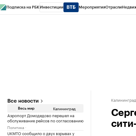
Подписка на РБК
Инвестиции
Мероприятия
Отрасли
Недви
РБК Life
Тренды
Визионеры
Национальные проекты
Город
Стиль
Кр
Спецпроекты СПб
Конференции СПб
Спецпроекты
Проверка конт
Калинингра
Все новости
Калининград
Весь мир
Серг
Аэропорт Домодедово перешел на
обслуживание рейсов по согласованию
сити
Политика
UKMTO сообщило о двух взрывах у