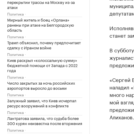
перекрытии трассы на Москву из-за
муниципа
атаки
депутатам
Политика
Мирный житель и боец «Орлана»
ранены при атаке на Белгородскую
Исполняв
область
станет з
Политика
Трамп объяснил, почему предпочитает
сделку с Ираном войне
В субботу
Политика
журналис
Киев раскрыл «колоссальную сумму»
предложил
бюджетной помощи от Запада с 2022
года
Политика
«Сергей В
Число закрытых за ночь российских
наладил «
аэропортов выросло до восьми
много нар
Политика
Залужный заявил, что Киев исчерпал
мой взгля
ресурс вооружений в конфликте
предложил
Политика
Алиханов.
Лантратова заявила, что судьба более
300 курян неизвестна после вторжения
Политика