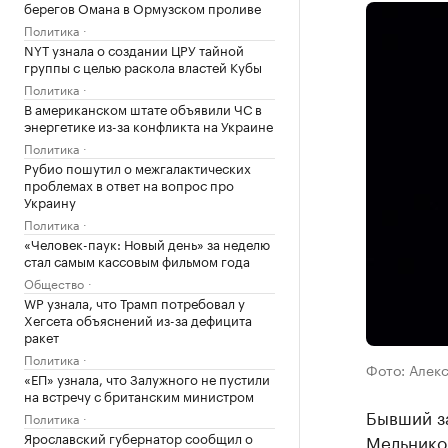
берегов Омана в Ормузском проливе
Политика
NYT узнала о создании ЦРУ тайной
группы с целью раскола властей Кубы
Политика
В американском штате объявили ЧС в
энергетике из-за конфликта на Украине
Политика
Рубио пошутил о межгалактических
проблемах в ответ на вопрос про
Украину
Политика
«Человек-паук: Новый день» за неделю
стал самым кассовым фильмом года
Общество
WP узнала, что Трамп потребовал у
Хегсета объяснений из-за дефицита
ракет
Политика
Фото: Алек
«ЕП» узнала, что Залужного не пустили
на встречу с британским министром
Бывший з
Политика
Ярославский губернатор сообщил о
Мельнико