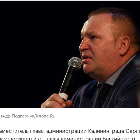
сандр Подгорчук/Клопс.Ru
аместитель главы администрации Калининграда Серг
в утвержден и.о. главы администрации Балтийского