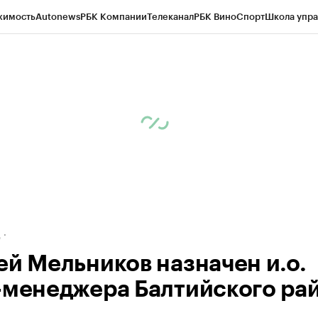
жимость
Autonews
РБК Компании
Телеканал
РБК Вино
Спорт
Школа упра
ипто
РБК Бизнес-среда
Дискуссионный клуб
Исследования
Кредитные 
рагентов
Политика
Экономика
Бизнес
Технологии и медиа
Финансы
Рын
д
ей Мельников назначен и.о.
-менеджера Балтийского ра