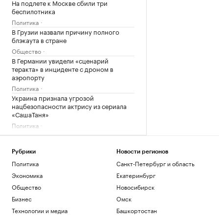
На подлете к Москве сбили три
беспилотника
Политика
В Грузии назвали причину полного
блэкаута в стране
Общество
В Германии увидели «сценарий
теракта» в инциденте с дроном в
аэропорту
Политика
Украина признала угрозой
нацбезопасности актрису из сериала
«СашаТаня»
Политика
Reuters раскрыл одну из крупнейших
уступок Ирану в конфликте с США
Рубрики
Новости регионов
Политика
Политика
Санкт-Петербург и область
Загрузить еще
Экономика
Екатеринбург
Общество
Новосибирск
Бизнес
Омск
Технологии и медиа
Башкортостан