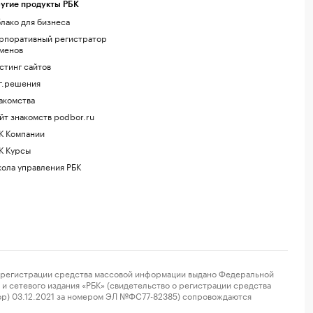
угие продукты РБК
лако для бизнеса
рпоративный регистратор
менов
стинг сайтов
г.решения
акомства
йт знакомств podbor.ru
К Компании
К Курсы
ола управления РБК
регистрации средства массовой информации выдано Федеральной
и сетевого издания «РБК» (свидетельство о регистрации средства
ор) 03.12.2021 за номером ЭЛ №ФС77-82385) сопровождаются