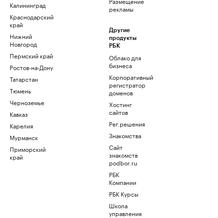
Размещение
Калининград
рекламы
Краснодарский
край
Другие
Нижний
продукты
Новгород
РБК
Пермский край
Облако для
бизнеса
Ростов-на-Дону
Корпоративный
Татарстан
регистратор
Тюмень
доменов
Черноземье
Хостинг
сайтов
Кавказ
Рег.решения
Карелия
Знакомства
Мурманск
Сайт
Приморский
знакомств
край
podbor.ru
РБК
Компании
РБК Курсы
Школа
управления