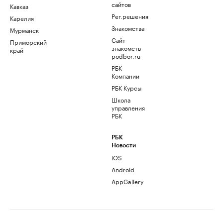
сайтов
Кавказ
Рег.решения
Карелия
Знакомства
Мурманск
Сайт
Приморский
знакомств
край
podbor.ru
РБК
Компании
РБК Курсы
Школа
управления
РБК
РБК
Новости
iOS
Android
AppGallery