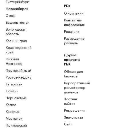
Екатеринбург
РБК
Новосибирск
О компании
Омск
Контактная
Башкортостан
информация
Вологодская
Редакция
область
Размещение
Калининград
рекламы
Краснодарский
край
Другие
Нижний
продукты
Новгород
РБК
Пермский край
Облако для
бизнеса
Ростов-на-Дону
Корпоративный
Татарстан
регистратор
Тюмень
доменов
Черноземье
Хостинг
сайтов
Кавказ
Рег.решения
Карелия
Знакомства
Мурманск
Сайт
Приморский