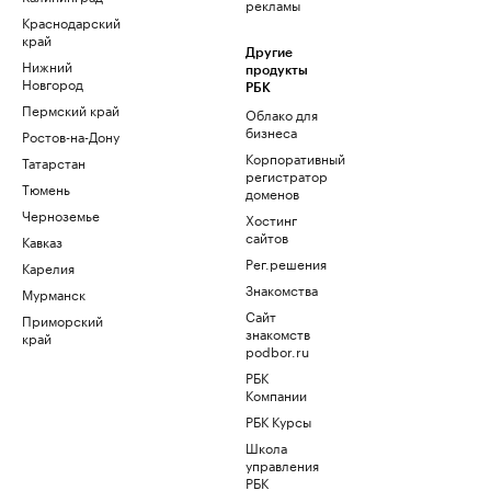
рекламы
Краснодарский
край
Другие
Нижний
продукты
Новгород
РБК
Пермский край
Облако для
бизнеса
Ростов-на-Дону
Корпоративный
Татарстан
регистратор
Тюмень
доменов
Черноземье
Хостинг
сайтов
Кавказ
Рег.решения
Карелия
Знакомства
Мурманск
Сайт
Приморский
знакомств
край
podbor.ru
РБК
Компании
РБК Курсы
Школа
управления
РБК