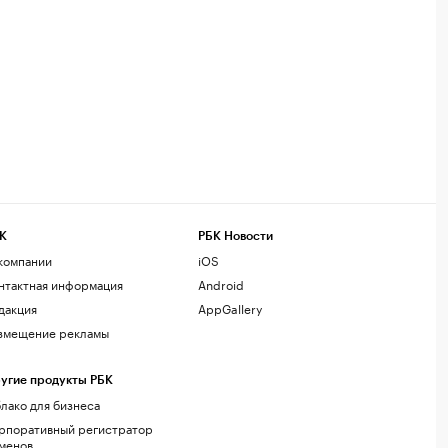
К
РБК Новости
компании
iOS
нтактная информация
Android
дакция
AppGallery
змещение рекламы
угие продукты РБК
лако для бизнеса
рпоративный регистратор
менов