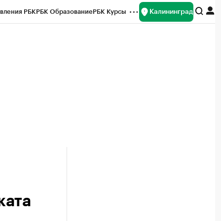
Калининград
вления РБК
РБК Образование
РБК Курсы
рейтинги
Франшизы
Газета
ок наличной валюты
ката