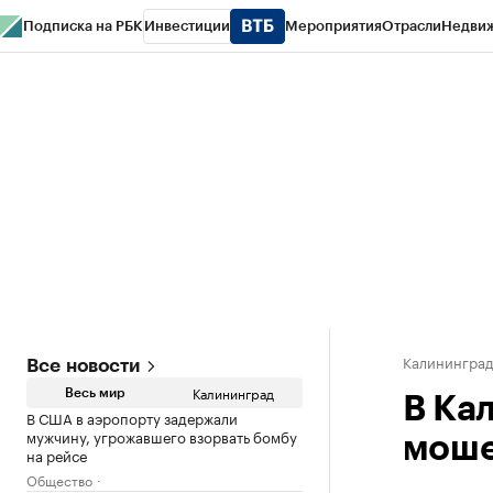
Подписка на РБК
Инвестиции
Мероприятия
Отрасли
Недви
РБК Life
Тренды
Визионеры
Национальные проекты
Город
Стиль
Кр
Спецпроекты СПб
Конференции СПб
Спецпроекты
Проверка конт
Калинингра
Все новости
Калининград
Весь мир
В Ка
В США в аэропорту задержали
мужчину, угрожавшего взорвать бомбу
моше
на рейсе
Общество