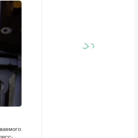
еваемого
ресс-