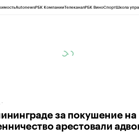
жимость
Autonews
РБК Компании
Телеканал
РБК Вино
Спорт
Школа упра
ипто
РБК Бизнес-среда
Дискуссионный клуб
Исследования
Кредитные 
рагентов
Политика
Экономика
Бизнес
Технологии и медиа
Финансы
Рын
д
лининграде за покушение на
нничество арестовали адво