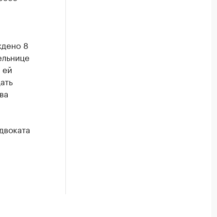
ждено 8
ельнице
 ей
ать
ва
двоката