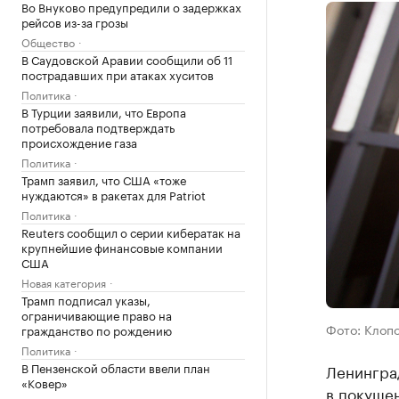
Во Внуково предупредили о задержках
рейсов из-за грозы
Общество
В Саудовской Аравии сообщили об 11
пострадавших при атаках хуситов
Политика
В Турции заявили, что Европа
потребовала подтверждать
происхождение газа
Политика
Трамп заявил, что США «тоже
нуждаются» в ракетах для Patriot
Политика
Reuters сообщил о серии кибератак на
крупнейшие финансовые компании
США
Новая категория
Трамп подписал указы,
ограничивающие право на
Фото: Клопс
гражданство по рождению
Политика
В Пензенской области ввели план
Ленингра
«Ковер»
в покуше