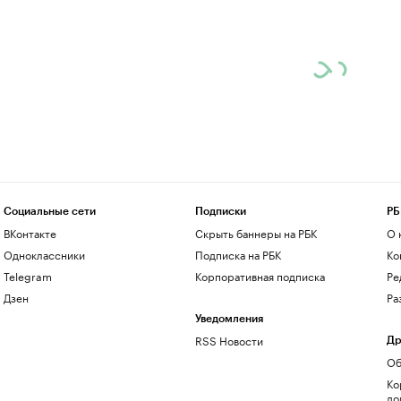
Социальные сети
Подписки
РБ
ВКонтакте
Скрыть баннеры на РБК
О 
Одноклассники
Подписка на РБК
Ко
Telegram
Корпоративная подписка
Ре
Дзен
Ра
Уведомления
RSS Новости
Др
Об
Ко
до