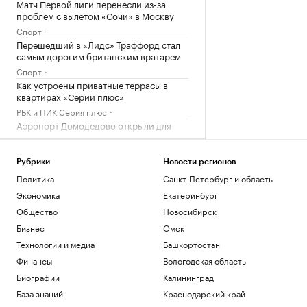
Матч Первой лиги перенесли из-за
проблем с вылетом «Сочи» в Москву
Спорт
Перешедший в «Лидс» Траффорд стал
самым дорогим британским вратарем
Спорт
Как устроены приватные террасы в
квартирах «Серии плюс»
РБК и ПИК Серия плюс
Аэропорт Домодедово открыли для
приема и вылета самолетов
Политика
Рубрики
Новости регионов
Женщина и ребенок погибли во время
непогоды в Смоленске
Политика
Санкт-Петербург и область
Общество
Экономика
Екатеринбург
Общество
Новосибирск
Загрузить еще
Бизнес
Омск
Технологии и медиа
Башкортостан
Финансы
Вологодская область
Биографии
Калининград
База знаний
Краснодарский край