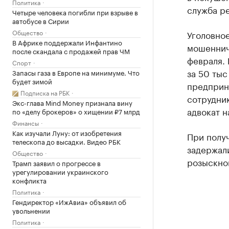
Политика
служба ре
Четыре человека погибли при взрыве в
автобусе в Сирии
Общество
Уголовное
В Африке поддержали Инфантино
мошеннич
после скандала с продажей прав ЧМ
февраля.
Спорт
за 50 тыс
Запасы газа в Европе на минимуме. Что
будет зимой
предприн
Подписка на РБК
сотрудни
Экс-глава Mind Money признала вину
адвокат н
по «делу брокеров» о хищении ₽7 млрд
Финансы
Как изучали Луну: от изобретения
При получ
телескопа до высадки. Видео РБК
задержал
Общество
розыскно
Трамп заявил о прогрессе в
урегулировании украинского
конфликта
Политика
Гендиректор «ИжАвиа» объявил об
увольнении
Политика