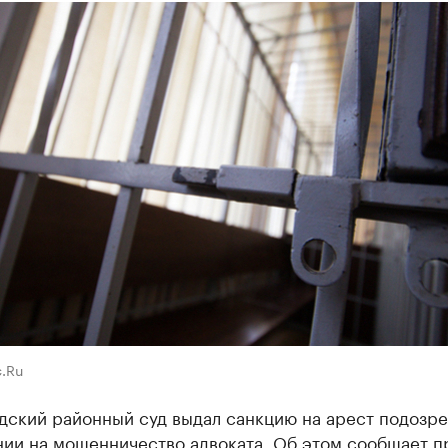
.Ru
дский районный суд выдал санкцию на арест подозр
нии на мошенничество адвоката. Об этом сообщает п