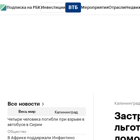
Подписка на РБК
Инвестиции
Мероприятия
Отрасли
Недви
РБК Life
Тренды
Визионеры
Национальные проекты
Город
Стиль
Кр
Спецпроекты СПб
Конференции СПб
Спецпроекты
Проверка конт
Калинингра
Все новости
Калининград
Весь мир
Заст
Четыре человека погибли при взрыве в
автобусе в Сирии
льго
Общество
В Африке поддержали Инфантино
домо