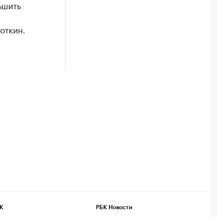
ьшить
откин.
К
РБК Новости