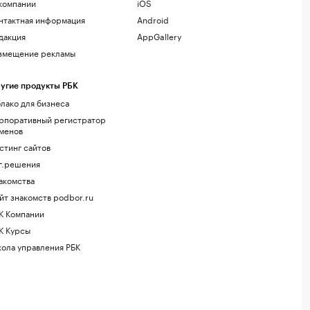
компании
iOS
нтактная информация
Android
дакция
AppGallery
змещение рекламы
угие продукты РБК
лако для бизнеса
рпоративный регистратор
менов
стинг сайтов
г.решения
акомства
йт знакомств podbor.ru
К Компании
К Курсы
ола управления РБК