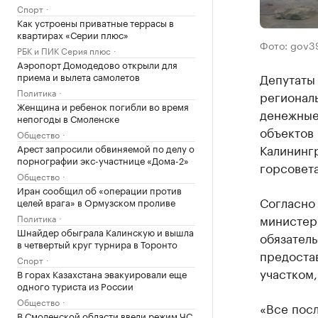
Спорт
Как устроены приватные террасы в
квартирах «Серии плюс»
Фото: gov39
РБК и ПИК Серия плюс
Аэропорт Домодедово открыли для
приема и вылета самолетов
Депутаты
Политика
регионал
Женщина и ребенок погибли во время
денежные
непогоды в Смоленске
объектов
Общество
Калининг
Арест запросили обвиняемой по делу о
порнографии экс-участнице «Дома-2»
горсовета
Общество
Иран сообщил об «операции против
Согласно
целей врага» в Ормузском проливе
министер
Политика
Шнайдер обыграла Калинскую и вышла
обязатель
в четвертый круг турнира в Торонто
предостав
Спорт
участком,
В горах Казахстана эвакуировали еще
одного туриста из России
Общество
«Все пос
В Смоленской области ввели режим ЧС