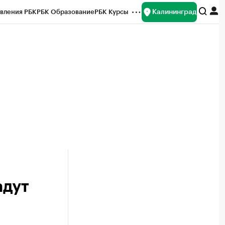
Калининград
вления РБК
РБК Образование
РБК Курсы
рейтинги
Франшизы
Газета
ок наличной валюты
адут