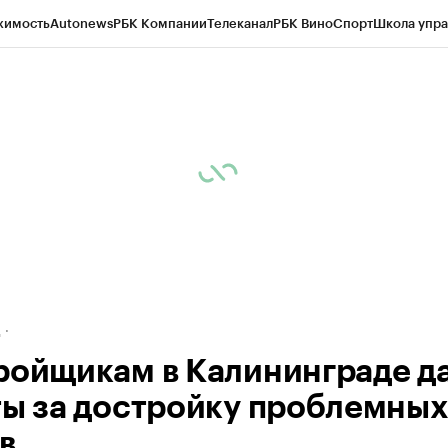
жимость
Autonews
РБК Компании
Телеканал
РБК Вино
Спорт
Школа упра
ипто
РБК Бизнес-среда
Дискуссионный клуб
Исследования
Кредитные 
рагентов
Политика
Экономика
Бизнес
Технологии и медиа
Финансы
Рын
д
ройщикам в Калининграде д
ты за достройку проблемных
в