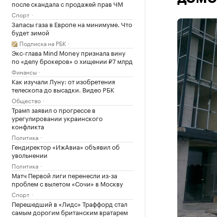
после скандала с продажей прав ЧМ
Спорт
Запасы газа в Европе на минимуме. Что
будет зимой
Подписка на РБК
Экс-глава Mind Money признала вину
по «делу брокеров» о хищении ₽7 млрд
Финансы
Как изучали Луну: от изобретения
телескопа до высадки. Видео РБК
Общество
Трамп заявил о прогрессе в
урегулировании украинского
конфликта
Политика
Гендиректор «ИжАвиа» объявил об
увольнении
Политика
Матч Первой лиги перенесли из-за
проблем с вылетом «Сочи» в Москву
Спорт
Перешедший в «Лидс» Траффорд стал
самым дорогим британским вратарем