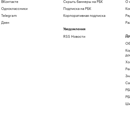
ВКонтакте
Скрыть баннеры на РБК
О 
Одноклассники
Подписка на РБК
Ко
Telegram
Корпоративная подписка
Ре
Дзен
Ра
Уведомления
RSS Новости
Др
Об
Ко
до
Хо
Ре
Зн
Са
РБ
РБ
Шк