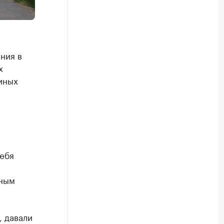
ния в
х
иных
ебя
ьным
 давали