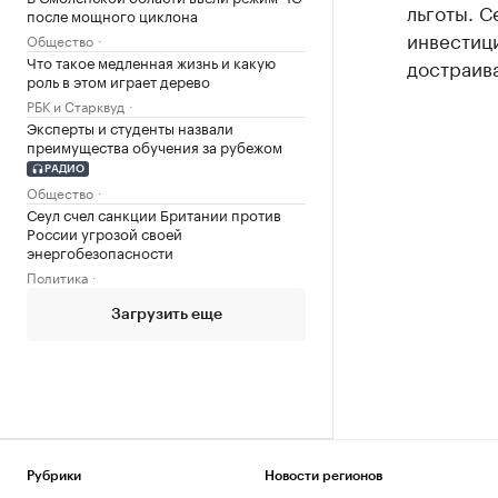
льготы. С
после мощного циклона
инвестиц
Общество
Что такое медленная жизнь и какую
достраива
роль в этом играет дерево
РБК и Старквуд
Эксперты и студенты назвали
преимущества обучения за рубежом
РАДИО
Общество
Сеул счел санкции Британии против
России угрозой своей
энергобезопасности
Политика
Загрузить еще
Рубрики
Новости регионов