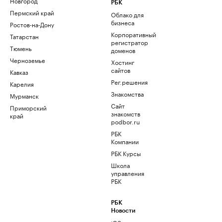
Новгород
РБК
Пермский край
Облако для
бизнеса
Ростов-на-Дону
Корпоративный
Татарстан
регистратор
Тюмень
доменов
Черноземье
Хостинг
сайтов
Кавказ
Рег.решения
Карелия
Знакомства
Мурманск
Сайт
Приморский
знакомств
край
podbor.ru
РБК
Компании
РБК Курсы
Школа
управления
РБК
РБК
Новости