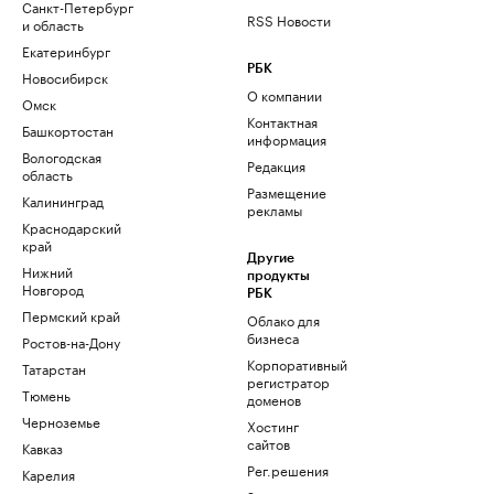
Санкт-Петербург
RSS Новости
и область
Екатеринбург
РБК
Новосибирск
О компании
Омск
Контактная
Башкортостан
информация
Вологодская
Редакция
область
Размещение
Калининград
рекламы
Краснодарский
край
Другие
Нижний
продукты
Новгород
РБК
Пермский край
Облако для
бизнеса
Ростов-на-Дону
Корпоративный
Татарстан
регистратор
Тюмень
доменов
Черноземье
Хостинг
сайтов
Кавказ
Рег.решения
Карелия