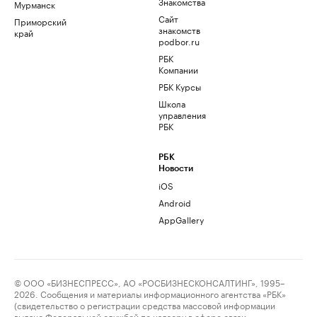
Знакомства
Мурманск
Сайт
Приморский
знакомств
край
podbor.ru
РБК
Компании
РБК Курсы
Школа
управления
РБК
РБК
Новости
iOS
Android
AppGallery
© ООО «БИЗНЕСПРЕСС», АО «РОСБИЗНЕСКОНСАЛТИНГ», 1995–
2026. Сообщения и материалы информационного агентства «РБК»
(свидетельство о регистрации средства массовой информации
выдано Федеральной службой по надзору в сфере связи,