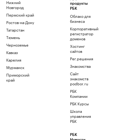
Нижний
продукты
Новгород
РБК
Пермский край
Облако для
бизнеса
Ростов-на-Дону
Корпоративный
Татарстан
регистратор
Тюмень
доменов
Черноземье
Хостинг
сайтов
Кавказ
Рег.решения
Карелия
Знакомства
Мурманск
Сайт
Приморский
знакомств
край
podbor.ru
РБК
Компании
РБК Курсы
Школа
управления
РБК
РБК
Новости