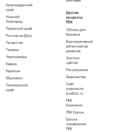
Краснодарский
край
Другие
Нижний
продукты
Новгород
РБК
Пермский край
Облако для
бизнеса
Ростов-на-Дону
Корпоративный
Татарстан
регистратор
Тюмень
доменов
Черноземье
Хостинг
сайтов
Кавказ
Рег.решения
Карелия
Знакомства
Мурманск
Сайт
Приморский
знакомств
край
podbor.ru
РБК
Компании
РБК Курсы
Школа
управления
РБК