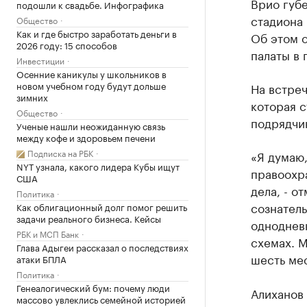
Врио губ
подошли к свадьбе. Инфографика
стадиона 
Общество
Как и где быстро заработать деньги в
Об этом 
2026 году: 15 способов
палаты в 
Инвестиции
Осенние каникулы у школьников в
новом учебном году будут дольше
На встреч
зимних
которая с
Общество
подрядчик
Ученые нашли неожиданную связь
между кофе и здоровьем печени
Подписка на РБК
«Я думаю,
NYT узнала, какого лидера Кубы ищут
правоохр
США
дела, - о
Политика
сознател
Как облигационный долг помог решить
задачи реального бизнеса. Кейсы
однодневк
РБК и МСП Банк
схемах. М
Глава Адыгеи рассказал о последствиях
шесть мес
атаки БПЛА
Политика
Генеалогический бум: почему люди
Алиханов 
массово увлеклись семейной историей