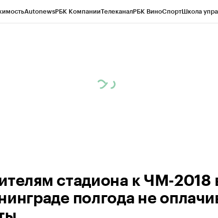
жимость
Autonews
РБК Компании
Телеканал
РБК Вино
Спорт
Школа упра
ипто
РБК Бизнес-среда
Дискуссионный клуб
Исследования
Кредитные 
рагентов
Политика
Экономика
Бизнес
Технологии и медиа
Финансы
Рын
ителям стадиона к ЧМ-2018 
нинграде полгода не оплачи
ты