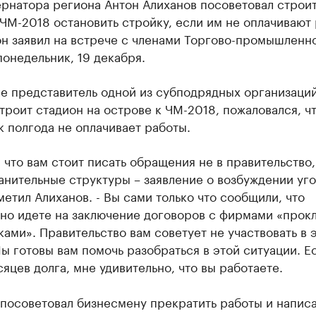
ернатора региона Антон Алиханов посоветовал строи
ЧМ-2018 остановить стройку, если им не оплачивают 
он заявил на встрече с членами Торгово-промышленн
понедельник, 19 декабря.
е представитель одной из субподрядных организаций
троит стадион на острове к ЧМ-2018, пожаловался, ч
 полгода не оплачивает работы.
 что вам стоит писать обращения не в правительство,
анительные структуры – заявление о возбуждении уг
тметил Алиханов. - Вы сами только что сообщили, что
ьно идете на заключение договоров с фирмами «прок
ами». Правительство вам советует не участвовать в 
ы готовы вам помочь разобраться в этой ситуации. Е
яцев долга, мне удивительно, что вы работаете.
посоветовал бизнесмену прекратить работы и написа