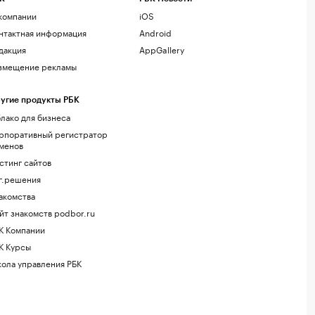
компании
iOS
нтактная информация
Android
дакция
AppGallery
змещение рекламы
угие продукты РБК
лако для бизнеса
рпоративный регистратор
менов
стинг сайтов
г.решения
акомства
йт знакомств podbor.ru
К Компании
К Курсы
ола управления РБК