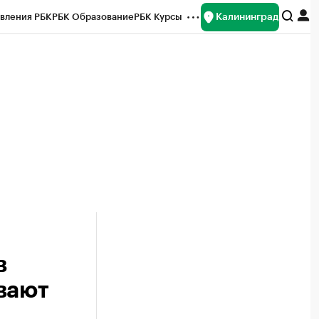
Калининград
вления РБК
РБК Образование
РБК Курсы
рейтинги
Франшизы
Газета
ок наличной валюты
в
вают