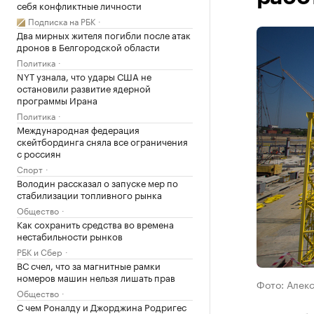
себя конфликтные личности
Подписка на РБК
Два мирных жителя погибли после атак
дронов в Белгородской области
Политика
NYT узнала, что удары США не
остановили развитие ядерной
программы Ирана
Политика
Международная федерация
скейтбординга сняла все ограничения
с россиян
Спорт
Володин рассказал о запуске мер по
стабилизации топливного рынка
Общество
Как сохранить средства во времена
нестабильности рынков
РБК и Сбер
ВС счел, что за магнитные рамки
номеров машин нельзя лишать прав
Фото: Алек
Общество
С чем Роналду и Джорджина Родригес