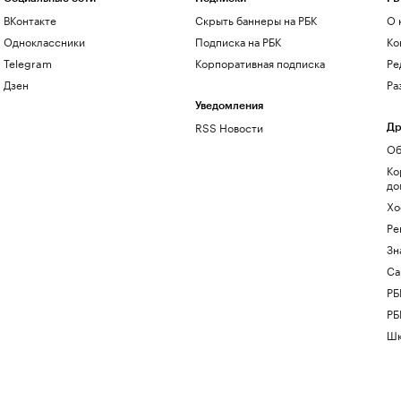
ВКонтакте
Скрыть баннеры на РБК
О 
Одноклассники
Подписка на РБК
Ко
Telegram
Корпоративная подписка
Ре
Дзен
Ра
Уведомления
RSS Новости
Др
Об
Ко
до
Хо
Ре
Зн
Са
РБ
РБ
Шк