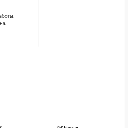
аботы,
на.
К
РБК Новости