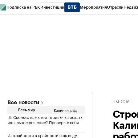
Подписка на РБК
Инвестиции
Мероприятия
Отрасли
Недви
РБК Life
Тренды
Визионеры
Национальные проекты
Город
Стиль
Кр
Спецпроекты СПб
Конференции СПб
Спецпроекты
Проверка конт
ЧМ-2018
Все новости
Калининград
Весь мир
Стро
✍🏻 Сколько вам стоит привычка искать
идеальное решение? Проверьте себя
Кали
Из крайности в крайности: как ведут
рабо