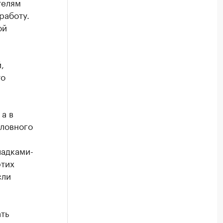
телям
работу.
ой
,
то
 а в
оловного
ладками-
этих
сли
ть