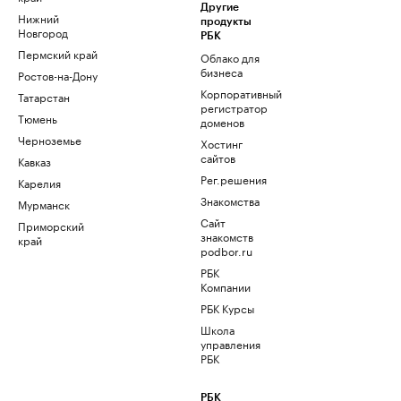
Другие
Нижний
продукты
Новгород
РБК
Пермский край
Облако для
бизнеса
Ростов-на-Дону
Корпоративный
Татарстан
регистратор
Тюмень
доменов
Черноземье
Хостинг
сайтов
Кавказ
Рег.решения
Карелия
Знакомства
Мурманск
Сайт
Приморский
знакомств
край
podbor.ru
РБК
Компании
РБК Курсы
Школа
управления
РБК
РБК