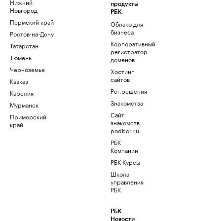
Нижний
продукты
Новгород
РБК
Пермский край
Облако для
бизнеса
Ростов-на-Дону
Корпоративный
Татарстан
регистратор
Тюмень
доменов
Черноземье
Хостинг
сайтов
Кавказ
Рег.решения
Карелия
Знакомства
Мурманск
Сайт
Приморский
знакомств
край
podbor.ru
РБК
Компании
РБК Курсы
Школа
управления
РБК
РБК
Новости