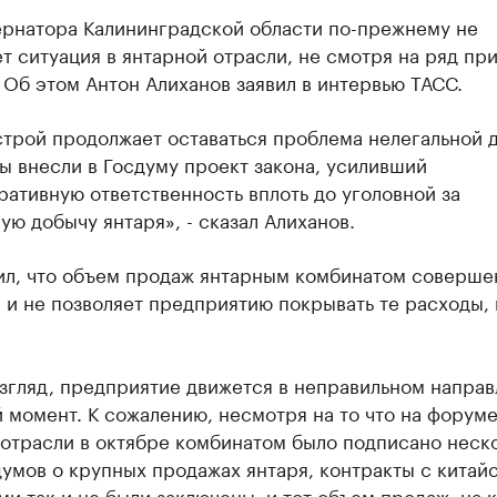
ернатора Калининградской области по-прежнему не
т ситуация в янтарной отрасли, не смотря на ряд пр
Об этом Антон Алиханов заявил в интервью ТАСС.
строй продолжает оставаться проблема нелегальной 
ы внесли в Госдуму проект закона, усиливший
ативную ответственность вплоть до уголовной за
ую добычу янтаря», - сказал Алиханов.
ил, что объем продаж янтарным комбинатом соверше
 и не позволяет предприятию покрывать те расходы,
згляд, предприятие движется в неправильном напра
 момент. К сожалению, несмотря на то что на форум
 отрасли в октябре комбинатом было подписано неск
умов о крупных продажах янтаря, контракты с китай
и так и не были заключены, и тот объем продаж, на 