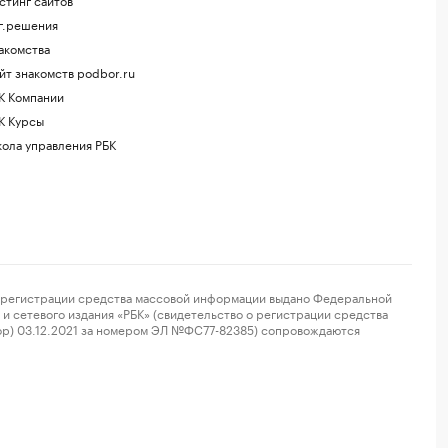
г.решения
акомства
йт знакомств podbor.ru
К Компании
К Курсы
ола управления РБК
регистрации средства массовой информации выдано Федеральной
и сетевого издания «РБК» (свидетельство о регистрации средства
ор) 03.12.2021 за номером ЭЛ №ФС77-82385) сопровождаются