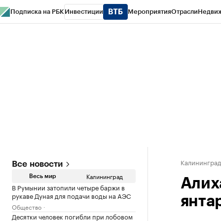
Подписка на РБК
Инвестиции
Мероприятия
Отрасли
Недви
РБК Life
Тренды
Визионеры
Национальные проекты
Город
Стиль
Кр
Спецпроекты СПб
Конференции СПб
Спецпроекты
Проверка конт
Калинингра
Все новости
Калининград
Весь мир
Алих
В Румынии затопили четыре баржи в
рукаве Дуная для подачи воды на АЭС
янта
Общество
Десятки человек погибли при лобовом