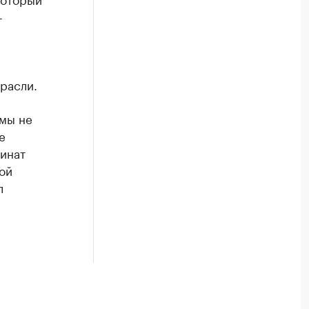
-
расли.
 мы не
е
бинат
ой
л