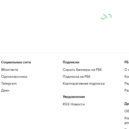
Социальные сети
Подписки
РБ
ВКонтакте
Скрыть баннеры на РБК
О 
Одноклассники
Подписка на РБК
Ко
Telegram
Корпоративная подписка
Ре
Дзен
Ра
Уведомления
RSS Новости
Др
Об
Ко
до
Хо