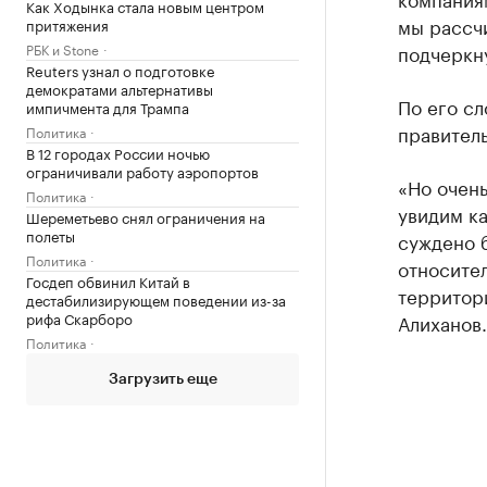
Как Ходынка стала новым центром
мы рассчи
притяжения
РБК и Stone
подчеркну
Reuters узнал о подготовке
демократами альтернативы
По его сл
импичмента для Трампа
правитель
Политика
В 12 городах России ночью
ограничивали работу аэропортов
«Но очень
Политика
увидим ка
Шереметьево снял ограничения на
полеты
суждено б
Политика
относител
Госдеп обвинил Китай в
территори
дестабилизирующем поведении из-за
рифа Скарборо
Алиханов.
Политика
Загрузить еще