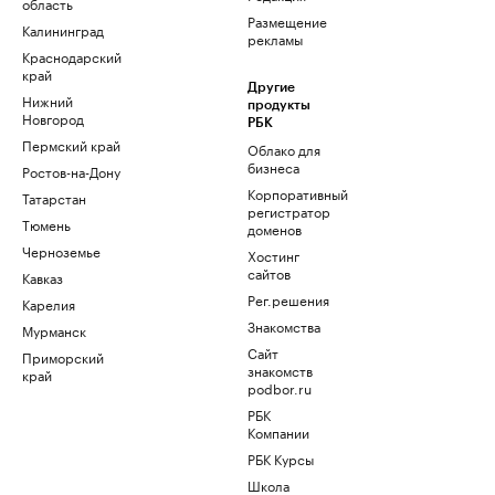
область
Размещение
Калининград
рекламы
Краснодарский
край
Другие
Нижний
продукты
Новгород
РБК
Пермский край
Облако для
бизнеса
Ростов-на-Дону
Корпоративный
Татарстан
регистратор
Тюмень
доменов
Черноземье
Хостинг
сайтов
Кавказ
Рег.решения
Карелия
Знакомства
Мурманск
Сайт
Приморский
знакомств
край
podbor.ru
РБК
Компании
РБК Курсы
Школа