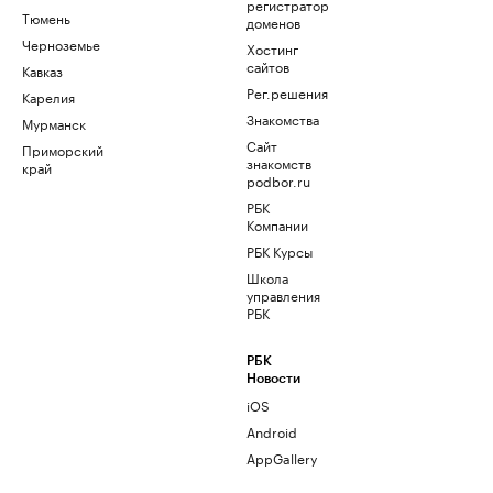
регистратор
Тюмень
доменов
Черноземье
Хостинг
сайтов
Кавказ
Рег.решения
Карелия
Знакомства
Мурманск
Сайт
Приморский
знакомств
край
podbor.ru
РБК
Компании
РБК Курсы
Школа
управления
РБК
РБК
Новости
iOS
Android
AppGallery