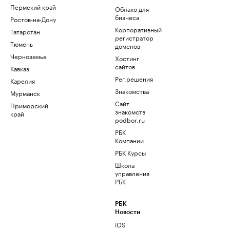
Пермский край
Облако для
бизнеса
Ростов-на-Дону
Корпоративный
Татарстан
регистратор
Тюмень
доменов
Черноземье
Хостинг
сайтов
Кавказ
Рег.решения
Карелия
Знакомства
Мурманск
Сайт
Приморский
знакомств
край
podbor.ru
РБК
Компании
РБК Курсы
Школа
управления
РБК
РБК
Новости
iOS